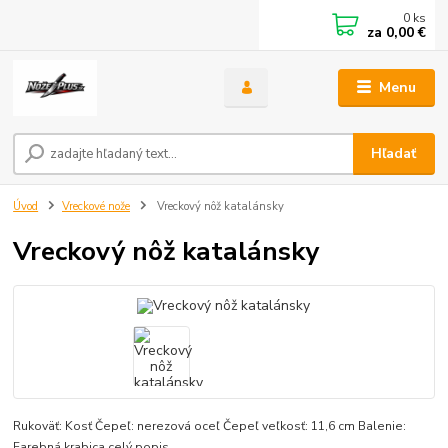
0
ks
za
0,00 €
Menu
Hľadať
Úvod
Vreckové nože
Vreckový nôž katalánsky
Vreckový nôž katalánsky
Rukoväť: Kosť Čepeľ: nerezová oceľ Čepeľ veľkosť: 11,6 cm Balenie:
Farebná krabica
celý popis