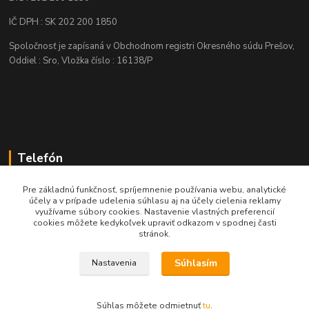
IČ DPH : SK 202 200 1850
Spoločnosť je zapísaná v Obchodnom registri Okresného súdu Prešov,
Oddiel : Sro, Vložka číslo : 16138/P
Telefón
+421 905 622 625
Pre základnú funkčnosť, spríjemnenie používania webu, analytické
účely a v prípade udelenia súhlasu aj na účely cielenia reklamy
využívame súbory cookies. Nastavenie vlastných preferencií
obchod@nozeplus.sk
cookies môžete kedykoľvek upraviť odkazom v spodnej časti
stránok.
Súhlasím
Nastavenia
Súhlas môžete odmietnuť
tu
.