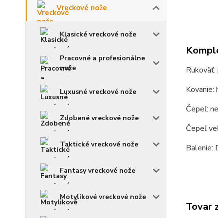
Vreckové nože
Klasické vreckové nože
Komple
Pracovné a profesionálne
nože
Rukoväť: 
Kovanie: h
Luxusné vreckové nože
Čepeľ: n
Zdobené vreckové nože
Čepeľ ve
Taktické vreckové nože
Balenie: 
Fantasy vreckové nože
Motylikové vreckové nože
Tovar 