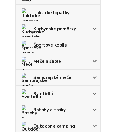
Taktické lopatky
Kuchynské pomôcky
Športové kopije
Meče a šable
Samurajské meče
Svietidlá
Batohy a tašky
Outdoor a camping