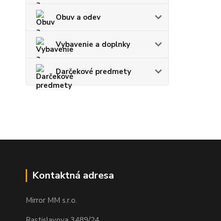
Obuv a odev
Vybavenie a doplnky
Darčekové predmety
Kontaktná adresa
Mirror MM s.r.o.
Rastislavova 3489/24