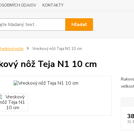
OSOBNÝCH ÚDAJOV
KONTAKTY
Hľadať
reckové nože
Vreckový nôž Teja N1 10 cm
kový nôž Teja N1 10 cm
Rukovä
veľkos
38
31,