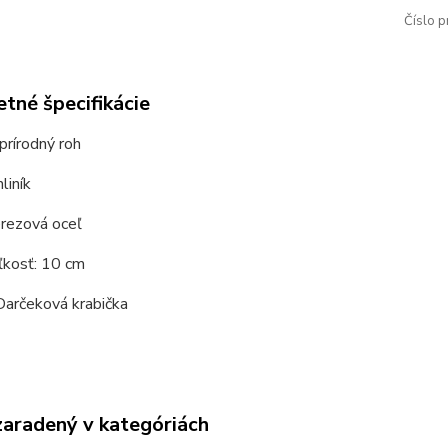
Číslo p
tné špecifikácie
prírodný roh
liník
erezová oceľ
ľkosť: 10 cm
Darčeková krabička
zaradený v kategóriách