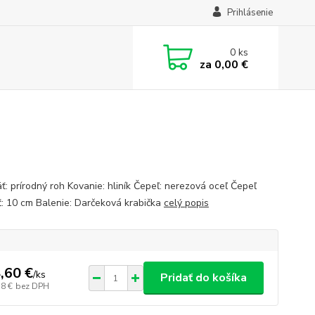
Prihlásenie
0
ks
za
0,00 €
ť: prírodný roh Kovanie: hliník Čepeľ: nerezová oceľ Čepeľ
ť: 10 cm Balenie: Darčeková krabička
celý popis
,60 €
/
ks
Pridať do košíka
38 €
bez DPH