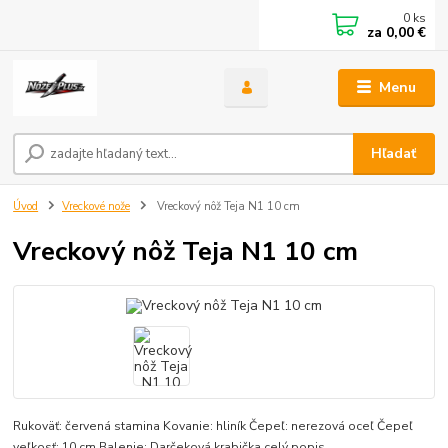
0
ks
za
0,00 €
Menu
Hľadať
Úvod
Vreckové nože
Vreckový nôž Teja N1 10 cm
Vreckový nôž Teja N1 10 cm
Rukoväť: červená stamina Kovanie: hliník Čepeľ: nerezová oceľ Čepeľ
veľkosť: 10 cm Balenie: Darčeková krabička
celý popis