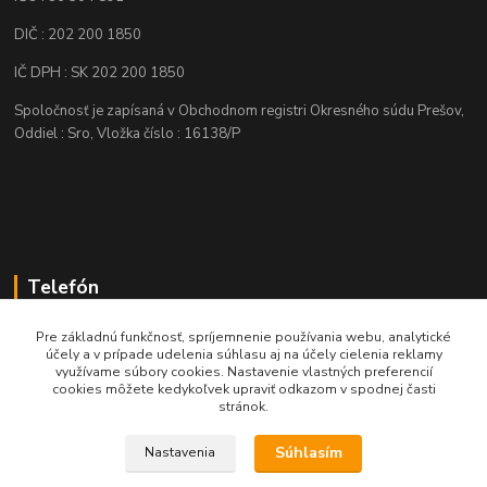
DIČ : 202 200 1850
IČ DPH : SK 202 200 1850
Spoločnosť je zapísaná v Obchodnom registri Okresného súdu Prešov,
Oddiel : Sro, Vložka číslo : 16138/P
Telefón
+421 905 622 625
Pre základnú funkčnosť, spríjemnenie používania webu, analytické
účely a v prípade udelenia súhlasu aj na účely cielenia reklamy
využívame súbory cookies. Nastavenie vlastných preferencií
obchod@nozeplus.sk
cookies môžete kedykoľvek upraviť odkazom v spodnej časti
stránok.
Súhlasím
Nastavenia