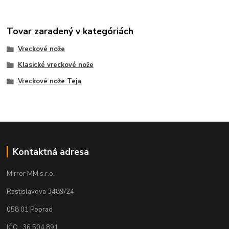
Tovar zaradený v kategóriách
Vreckové nože
Klasické vreckové nože
Vreckové nože Teja
Kontaktná adresa
Mirror MM s.r.o.
Rastislavova 3489/24
058 01 Poprad
IČO : 36 504 891