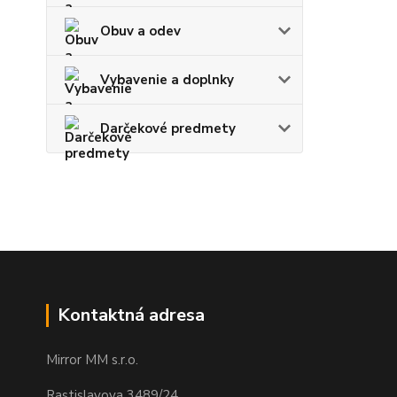
Obuv a odev
Vybavenie a doplnky
Darčekové predmety
Kontaktná adresa
Mirror MM s.r.o.
Rastislavova 3489/24