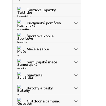
Taktické lopatky
Kuchynské pomôcky
Športové kopije
Meče a šable
Samurajské meče
Svietidlá
Batohy a tašky
Outdoor a camping