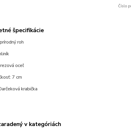
Číslo p
tné špecifikácie
prírodný roh
liník
erezová oceľ
ľkosť: 7 cm
Darčeková krabička
zaradený v kategóriách