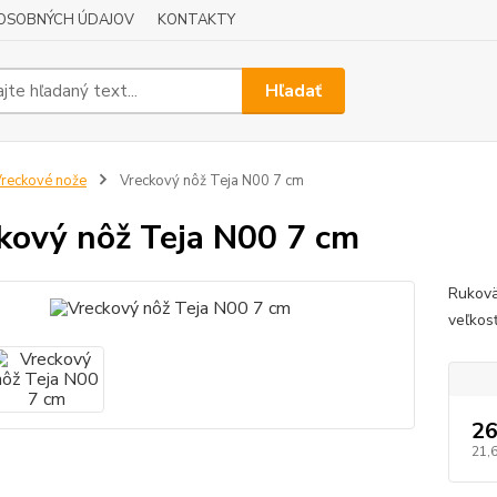
OSOBNÝCH ÚDAJOV
KONTAKTY
Hľadať
reckové nože
Vreckový nôž Teja N00 7 cm
kový nôž Teja N00 7 cm
Rukovä
veľkos
26
21,