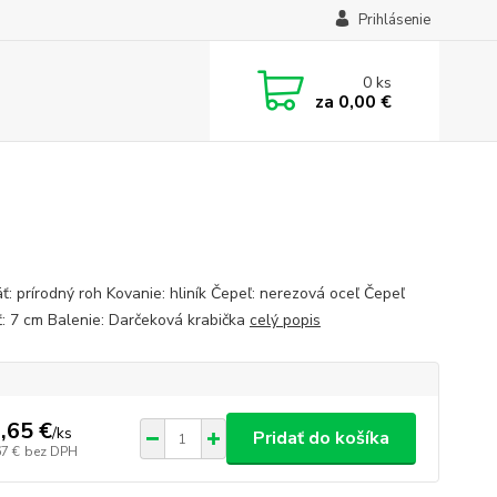
Prihlásenie
0
ks
za
0,00 €
ť: prírodný roh Kovanie: hliník Čepeľ: nerezová oceľ Čepeľ
ť: 7 cm Balenie: Darčeková krabička
celý popis
,65 €
/
ks
Pridať do košíka
67 €
bez DPH