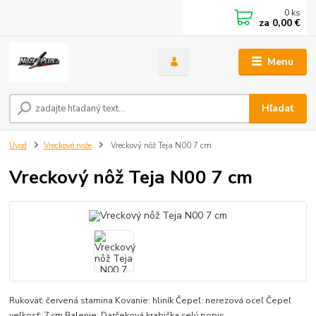
0
ks
za
0,00 €
Menu
Hľadať
Úvod
Vreckové nože
Vreckový nôž Teja N00 7 cm
Vreckový nôž Teja N00 7 cm
Rukoväť: červená stamina Kovanie: hliník Čepeľ: nerezová oceľ Čepeľ
veľkosť: 7 cm Balenie: Darčeková krabička
celý popis