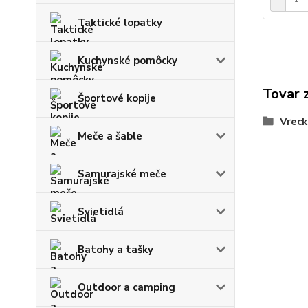
Taktické lopatky
Kuchynské pomôcky
Tovar 
Športové kopije
Vreck
Meče a šable
Samurajské meče
Svietidlá
Batohy a tašky
Outdoor a camping