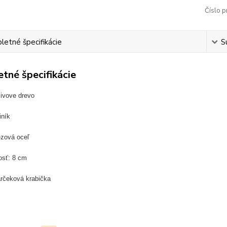
Číslo p
etné špecifikácie
S
tné špecifikácie
livove drevo
iník
ezová oceľ
osť: 8 cm
arčeková krabička