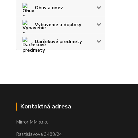
Obuv a odev
Vybavenie a doplnky
Darčekové predmety
Kontaktná adresa
Mirror MM s.r.o.
Rastislavova 3489/24