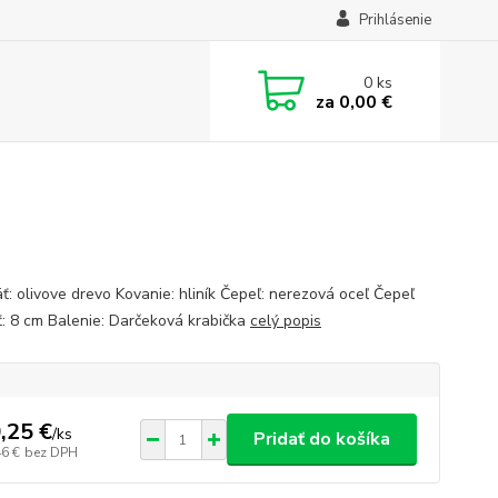
Prihlásenie
0
ks
za
0,00 €
ť: olivove drevo Kovanie: hliník Čepeľ: nerezová oceľ Čepeľ
ť: 8 cm Balenie: Darčeková krabička
celý popis
,25 €
/
ks
Pridať do košíka
46 €
bez DPH