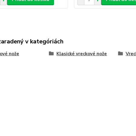
zaradený v kategóriách
ové nože
Klasické vreckové nože
Vrec