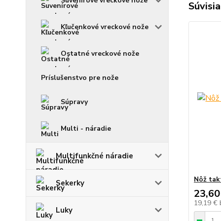
Suvenírové vreckové nože
Súvisia
Kľučenkové vreckové nože
Ostatné vreckové nože
Príslušenstvo pre nože
Súpravy
Multi - náradie
Multifunkčné náradie
Nôž tak
Sekerky
23,60
19,19 €
Luky