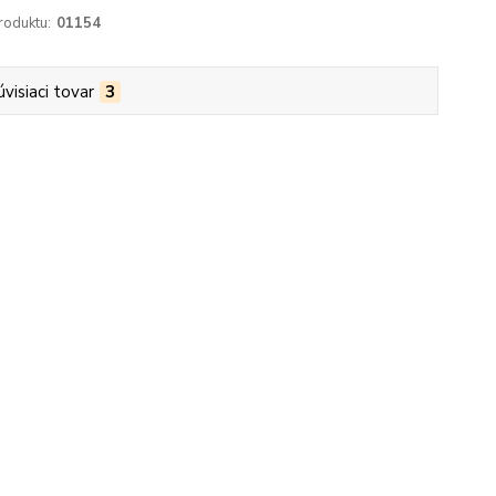
roduktu:
01154
úvisiaci tovar
3