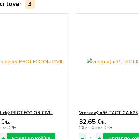
ci tovar
3
tický PROTECCION CIVIL
Vreckový nôž TACTICA K25
 €
32,65 €
/
ks
/
ks
bez DPH
26,54 €
bez DPH
Pridať do košíka
Pridať do ko