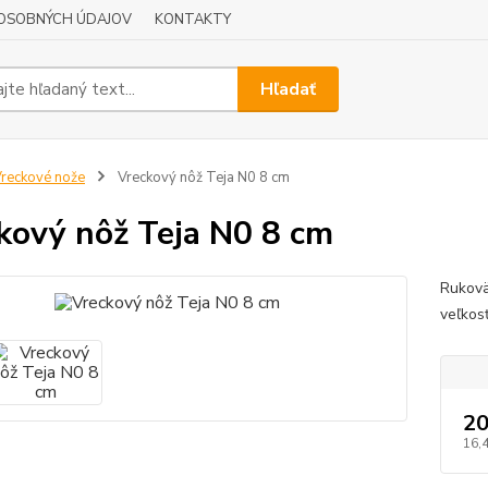
OSOBNÝCH ÚDAJOV
KONTAKTY
Hľadať
reckové nože
Vreckový nôž Teja N0 8 cm
kový nôž Teja N0 8 cm
Rukovä
veľkos
20
16,