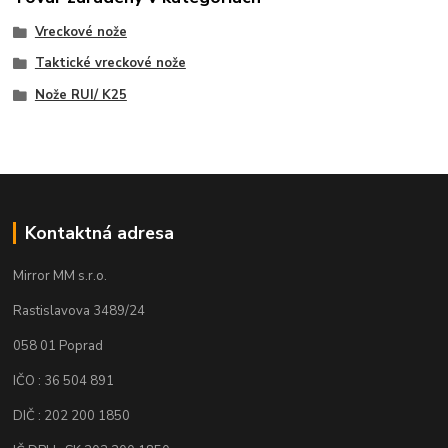
Vreckové nože
Taktické vreckové nože
Nože RUI/ K25
Kontaktná adresa
Mirror MM s.r.o.
Rastislavova 3489/24
058 01 Poprad
IČO : 36 504 891
DIČ : 202 200 1850