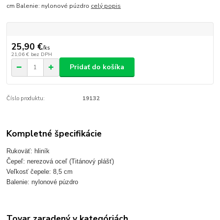
cm Balenie: nylonové púzdro
celý popis
25,90 €
/
ks
21,06 €
bez DPH
Pridať do košíka
Číslo produktu:
19132
Kompletné špecifikácie
Rukoväť: hliník
Čepeľ: nerezová oceľ (Titánový plášť)
Veľkosť čepele: 8,5 cm
Balenie: nylonové púzdro
Tovar zaradený v kategóriách