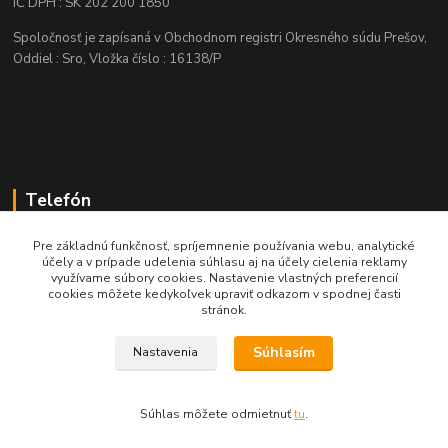
IČ DPH : SK 202 200 1850
Spoločnosť je zapísaná v Obchodnom registri Okresného súdu Prešov,
Oddiel : Sro, Vložka číslo : 16138/P
Telefón
+421 905 622 625
Pre základnú funkčnosť, spríjemnenie používania webu, analytické
účely a v prípade udelenia súhlasu aj na účely cielenia reklamy
využívame súbory cookies. Nastavenie vlastných preferencií
obchod@nozeplus.sk
cookies môžete kedykoľvek upraviť odkazom v spodnej časti
stránok.
Súhlasím
Nastavenia
Súhlas môžete odmietnuť
tu
.
Vytvorené na
Eshop-rychlo.sk