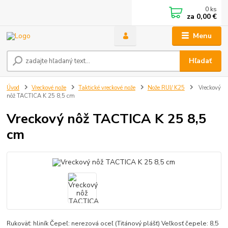
0
ks
za
0,00 €
Menu
Hľadať
Úvod
Vreckové nože
Taktické vreckové nože
Nože RUI/ K25
Vreckový
nôž TACTICA K 25 8,5 cm
Vreckový nôž TACTICA K 25 8,5
cm
Rukoväť: hliník Čepeľ: nerezová oceľ (Titánový plášť) Veľkosť čepele: 8,5