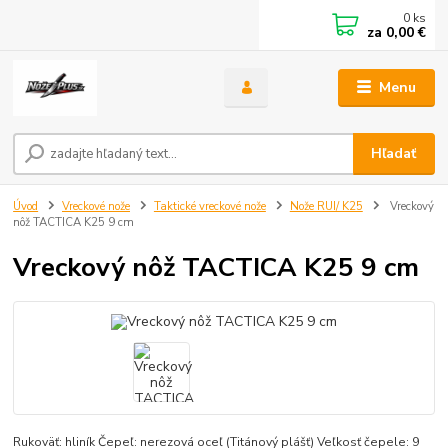
0
ks
za
0,00 €
Menu
Hľadať
Úvod
Vreckové nože
Taktické vreckové nože
Nože RUI/ K25
Vreckový
nôž TACTICA K25 9 cm
Vreckový nôž TACTICA K25 9 cm
Rukoväť: hliník Čepeľ: nerezová oceľ (Titánový plášť) Veľkosť čepele: 9