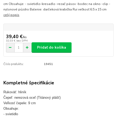
cm Obsahuje: - svietidlo-kresadlo -rezač pásov -bodec na okno -clip -
nylonové púzdro Balenie: darčeková krabička Rui veľkosť 6,5 x 15 cm
celý popis
39,40 €
/
ks
32,03 €
bez DPH
Pridať do košíka
Číslo produktu:
19451
Kompletné špecifikácie
Rukoväť: hliník
Čepeľ: nerezová oceľ (Titánový plášť)
Veľkosť čepele: 9 cm
Obsahuje:
- svietidlo