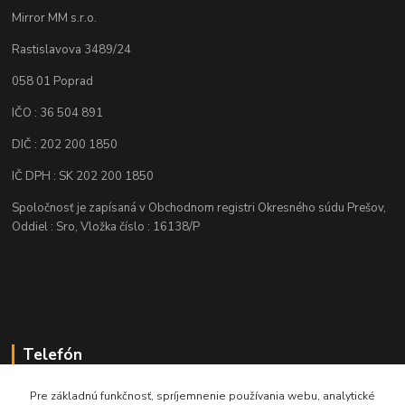
Mirror MM s.r.o.
Rastislavova 3489/24
058 01 Poprad
IČO : 36 504 891
DIČ : 202 200 1850
IČ DPH : SK 202 200 1850
Spoločnosť je zapísaná v Obchodnom registri Okresného súdu Prešov,
Oddiel : Sro, Vložka číslo : 16138/P
Telefón
+421 905 622 625
Pre základnú funkčnosť, spríjemnenie používania webu, analytické