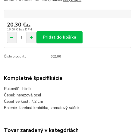
20,30 €
/
ks
16,50 €
bez DPH
Pridať do košíka
Číslo produktu:
02100
Kompletné špecifikácie
Rukoväť : hliník
Čepeľ: nerezová oceľ
Čepeľ veľkosť: 7,2 cm
Balenie: farebná krabička, zamatový sáčok
Tovar zaradený v kategóriách