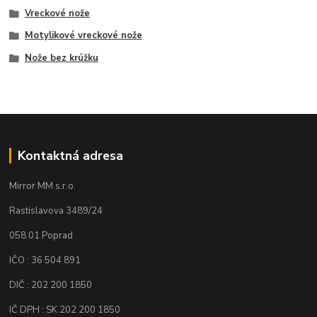
Vreckové nože
Motylikové vreckové nože
Nože bez krúžku
Kontaktná adresa
Mirror MM s.r.o.
Rastislavova 3489/24
058 01 Poprad
IČO : 36 504 891
DIČ : 202 200 1850
IČ DPH : SK 202 200 1850