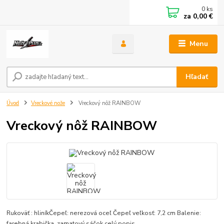
0
ks
za
0,00 €
Menu
Hľadať
Úvod
Vreckové nože
Vreckový nôž RAINBOW
Vreckový nôž RAINBOW
Rukoväť : hliníkČepeľ: nerezová oceľ Čepeľ veľkosť: 7,2 cm Balenie:
farebná krabička, zamatový sáčok
celý popis