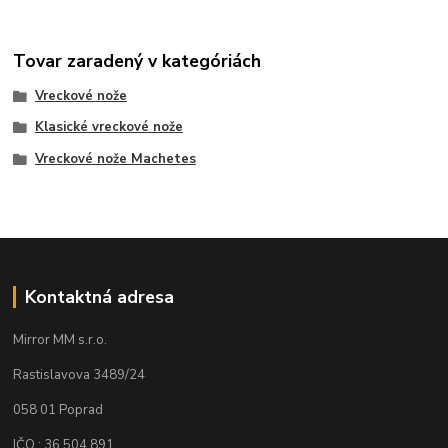
Tovar zaradený v kategóriách
Vreckové nože
Klasické vreckové nože
Vreckové nože Machetes
Kontaktná adresa
Mirror MM s.r.o.
Rastislavova 3489/24
058 01 Poprad
IČO : 36 504 891