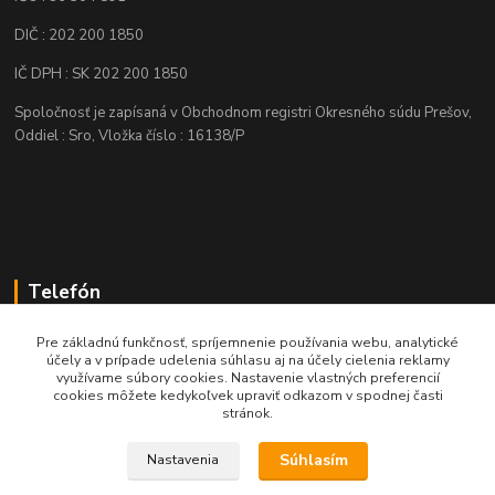
DIČ : 202 200 1850
IČ DPH : SK 202 200 1850
Spoločnosť je zapísaná v Obchodnom registri Okresného súdu Prešov,
Oddiel : Sro, Vložka číslo : 16138/P
Telefón
+421 905 622 625
Pre základnú funkčnosť, spríjemnenie používania webu, analytické
účely a v prípade udelenia súhlasu aj na účely cielenia reklamy
využívame súbory cookies. Nastavenie vlastných preferencií
obchod@nozeplus.sk
cookies môžete kedykoľvek upraviť odkazom v spodnej časti
stránok.
Súhlasím
Nastavenia