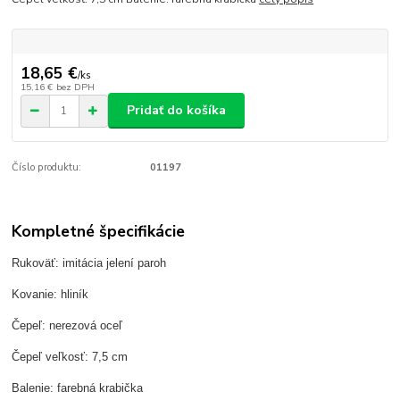
18,65 €
/
ks
15,16 €
bez DPH
Pridať do košíka
Číslo produktu:
01197
Kompletné špecifikácie
Rukoväť: imitácia jelení paroh
Kovanie: hliník
Čepeľ: nerezová oceľ
Čepeľ veľkosť: 7,5 cm
Balenie: farebná krabička