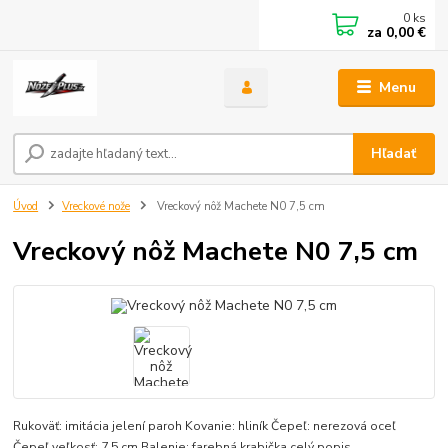
0
ks
za
0,00 €
Menu
Hľadať
Úvod
Vreckové nože
Vreckový nôž Machete N0 7,5 cm
Vreckový nôž Machete N0 7,5 cm
Rukoväť: imitácia jelení paroh Kovanie: hliník Čepeľ: nerezová oceľ
Čepeľ veľkosť: 7,5 cm Balenie: farebná krabička
celý popis