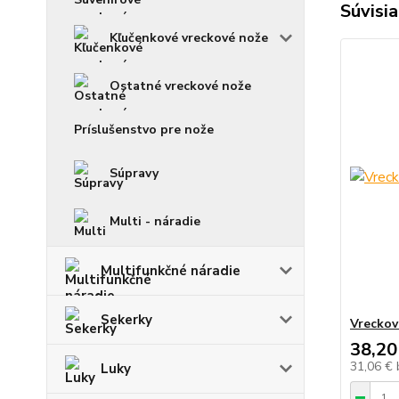
Súvisia
Kľučenkové vreckové nože
Ostatné vreckové nože
Príslušenstvo pre nože
Súpravy
Multi - náradie
Multifunkčné náradie
Sekerky
Vreckov
38,20
31,06 €
Luky