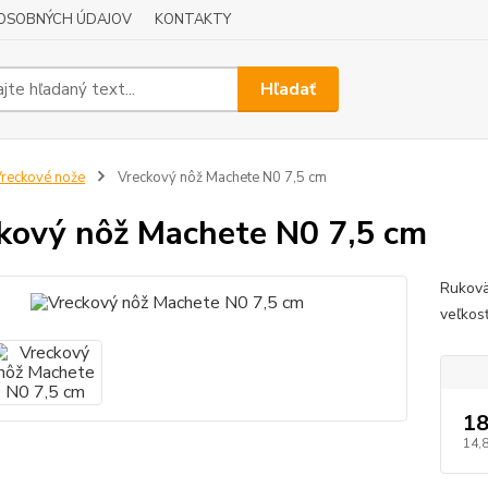
OSOBNÝCH ÚDAJOV
KONTAKTY
Hľadať
reckové nože
Vreckový nôž Machete N0 7,5 cm
kový nôž Machete N0 7,5 cm
Rukovä
veľkos
18
14,