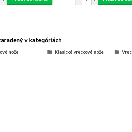
zaradený v kategóriách
ové nože
Klasické vreckové nože
Vrec