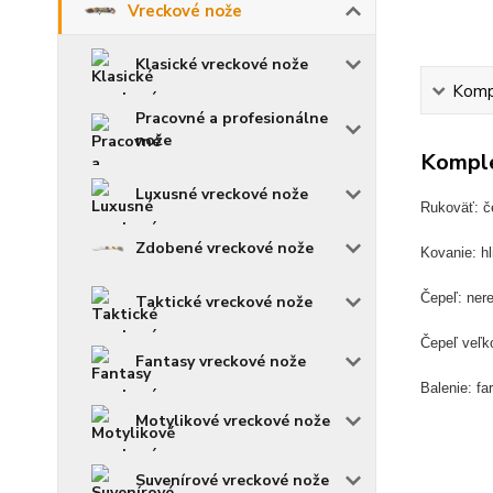
Vreckové nože
Klasické vreckové nože
Kompl
Pracovné a profesionálne
nože
Komple
Luxusné vreckové nože
Rukoväť: č
Zdobené vreckové nože
Kovanie: hl
Čepeľ: ner
Taktické vreckové nože
Čepeľ veľk
Fantasy vreckové nože
Balenie: fa
Motylikové vreckové nože
Suvenírové vreckové nože