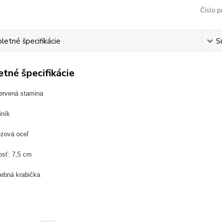
Číslo p
etné špecifikácie
S
tné špecifikácie
ervená stamina
iník
ezová oceľ
osť: 7,5 cm
rebná krabička