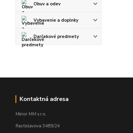
Obuv a odev
Vybavenie a doplnky
Darčekové predmety
Kontaktná adresa
Mirror MM s.r.o.
Rastislavova 3489/24