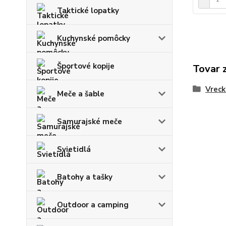
Taktické lopatky
Kuchynské pomôcky
Športové kopije
Tovar 
Vreck
Meče a šable
Samurajské meče
Svietidlá
Batohy a tašky
Outdoor a camping