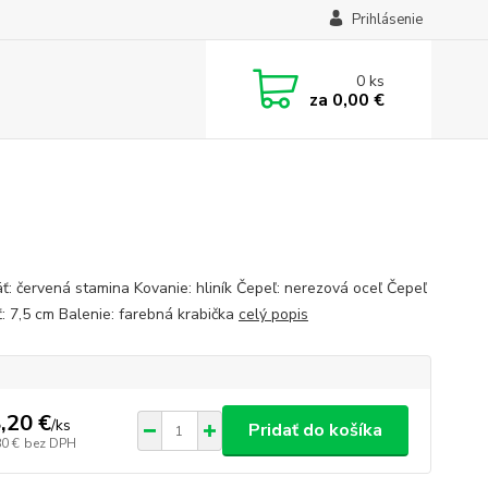
Prihlásenie
0
ks
za
0,00 €
ť: červená stamina Kovanie: hliník Čepeľ: nerezová oceľ Čepeľ
ť: 7,5 cm Balenie: farebná krabička
celý popis
,20 €
/
ks
Pridať do košíka
80 €
bez DPH