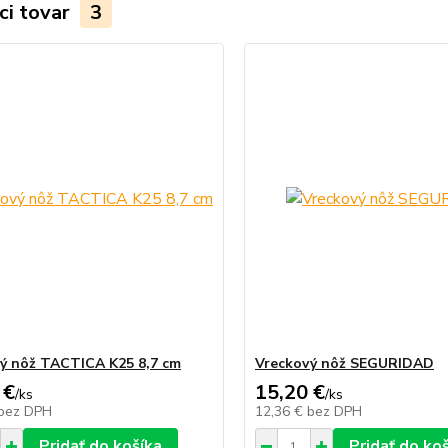
ci tovar
3
ý nôž TACTICA K25 8,7 cm
Vreckový nôž SEGURIDAD
 €
15,20 €
/
ks
/
ks
bez DPH
12,36 €
bez DPH
Pridať do košíka
Pridať do ko