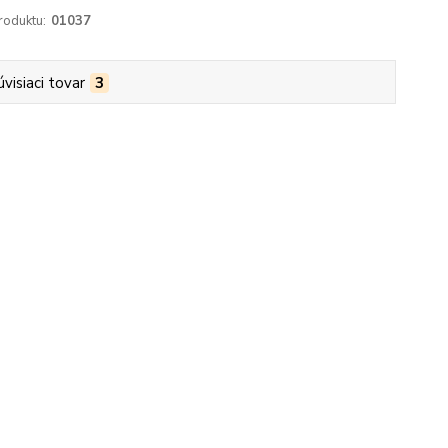
roduktu:
01037
úvisiaci tovar
3