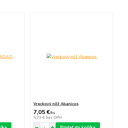
Vreckový nôž Abanicos
7,05 €
/
ks
5,73 €
bez DPH
šíka
Pridať do košíka