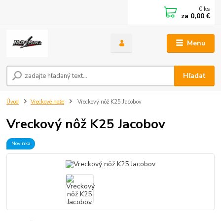
0
ks
za
0,00 €
Menu
Hľadať
Úvod
Vreckové nože
Vreckový nôž K25 Jacobov
Vreckový nôž K25 Jacobov
Novinka