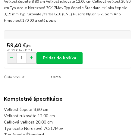
Veľkosť čepele 8,80 cm Veľkosť rukoväte 12,00 cm Celková veľkosť 20,80
cm Typ ocele Nerezové 7Cr17Mov Typ čepele Štandard Hrúbka čepele
3,15 mm Typ rukoväte / farba G10 (CNC) Puzdro Nylon S klipom Áno
Hmotnosť 170,00 g
celý popis
59,40 €
/
ks
48,29 €
bez DPH
Pridať do košíka
Číslo produktu:
18715
Kompletné špecifikácie
Veľkosť čepele 8,80 cm
Veľkosť rukoväte 12,00 cm
Celková veľkosť 20,80 cm
Typ ocele Nerezové 7Cr17Mov
Typ čepele Štandard