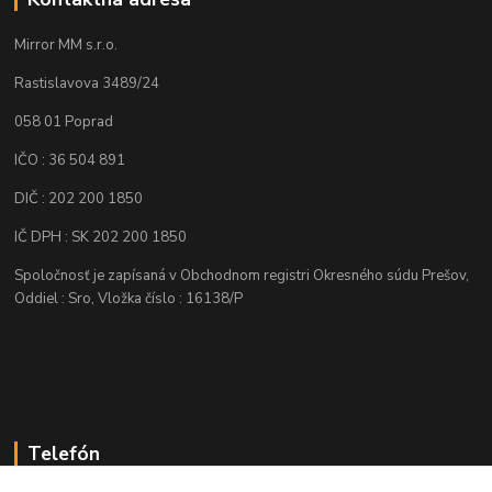
Mirror MM s.r.o.
Rastislavova 3489/24
058 01 Poprad
IČO : 36 504 891
DIČ : 202 200 1850
IČ DPH : SK 202 200 1850
Spoločnosť je zapísaná v Obchodnom registri Okresného súdu Prešov,
Oddiel : Sro, Vložka číslo : 16138/P
Telefón