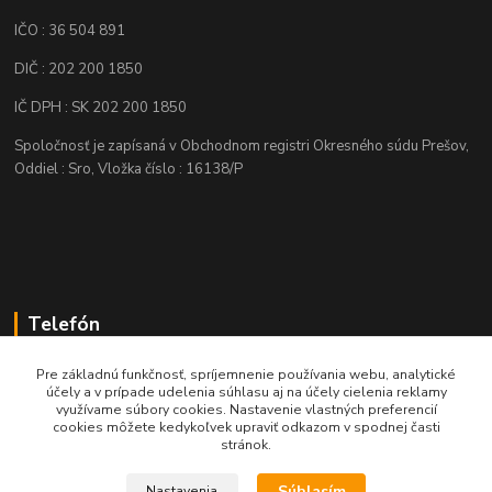
IČO : 36 504 891
DIČ : 202 200 1850
IČ DPH : SK 202 200 1850
Spoločnosť je zapísaná v Obchodnom registri Okresného súdu Prešov,
Oddiel : Sro, Vložka číslo : 16138/P
Telefón
+421 905 622 625
Pre základnú funkčnosť, spríjemnenie používania webu, analytické
účely a v prípade udelenia súhlasu aj na účely cielenia reklamy
využívame súbory cookies. Nastavenie vlastných preferencií
obchod@nozeplus.sk
cookies môžete kedykoľvek upraviť odkazom v spodnej časti
stránok.
Súhlasím
Nastavenia