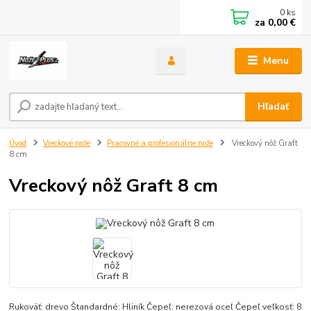
0
ks
za
0,00 €
Menu
Hľadať
Úvod
Vreckové nože
Pracovné a profesionálne nože
Vreckový nôž Graft
8 cm
Vreckový nôž Graft 8 cm
Rukoväť: drevo Štandardné: Hliník Čepeľ: nerezová oceľ Čepeľ veľkosť: 8