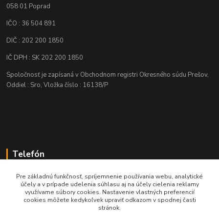
058 01 Poprad
IČO : 36 504 891
DIČ : 202 200 1850
IČ DPH : SK 202 200 1850
Spoločnosť je zapísaná v Obchodnom registri Okresného súdu Prešov,
Oddiel : Sro, Vložka číslo : 16138/P
Telefón
+421 905 622 625
Pre základnú funkčnosť, spríjemnenie používania webu, analytické
účely a v prípade udelenia súhlasu aj na účely cielenia reklamy
využívame súbory cookies. Nastavenie vlastných preferencií
obchod@nozeplus.sk
cookies môžete kedykoľvek upraviť odkazom v spodnej časti
stránok.