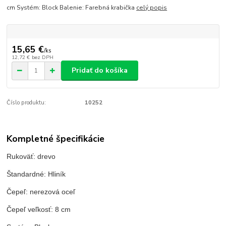
cm Systém: Block Balenie: Farebná krabička
celý popis
15,65 €
/
ks
12,72 €
bez DPH
Pridať do košíka
Číslo produktu:
10252
Kompletné špecifikácie
Rukoväť: drevo
Štandardné: Hliník
Čepeľ: nerezová oceľ
Čepeľ veľkosť: 8 cm