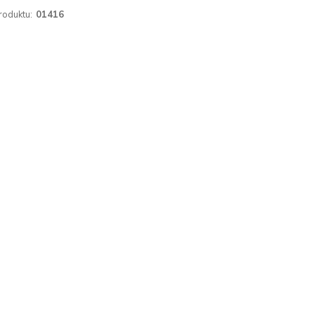
roduktu:
01416