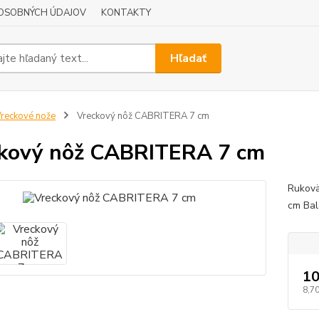
OSOBNÝCH ÚDAJOV
KONTAKTY
Hľadať
reckové nože
Vreckový nôž CABRITERA 7 cm
kový nôž CABRITERA 7 cm
Rukovä
cm Bal
10
8,70