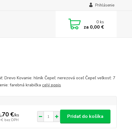
Prihlásenie
0
ks
za
0,00 €
ť: Drevo Kovanie: hliník Čepeľ: nerezová oceľ Čepeľ veľkosť: 7
enie: farebná krabička
celý popis
,70 €
/
ks
Pridať do košíka
 €
bez DPH