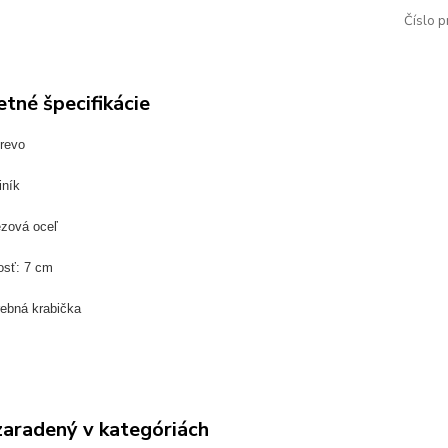
Číslo p
tné špecifikácie
revo
iník
ezová oceľ
osť: 7 cm
rebná krabička
zaradený v kategóriách