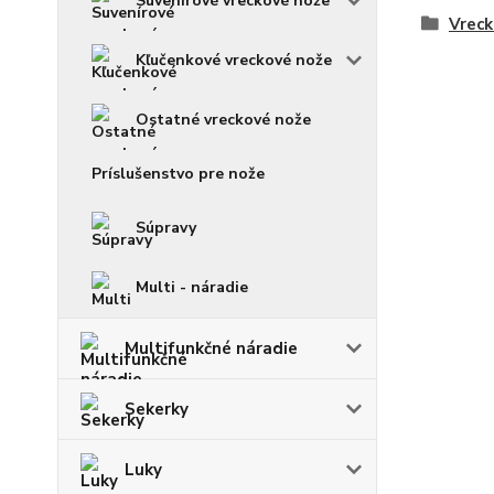
Suvenírové vreckové nože
Vreck
Kľučenkové vreckové nože
Ostatné vreckové nože
Príslušenstvo pre nože
Súpravy
Multi - náradie
Multifunkčné náradie
Sekerky
Luky