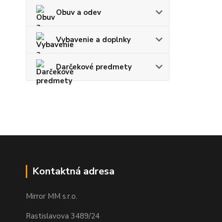
Obuv a odev
Vybavenie a doplnky
Darčekové predmety
Kontaktná adresa
Mirror MM s.r.o.
Rastislavova 3489/24