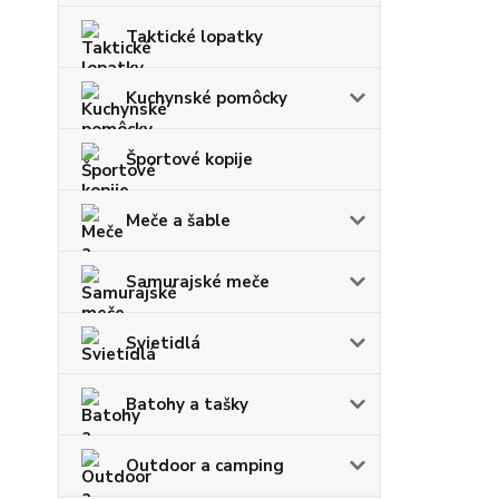
Taktické lopatky
Kuchynské pomôcky
Športové kopije
Meče a šable
Samurajské meče
Svietidlá
Batohy a tašky
Outdoor a camping