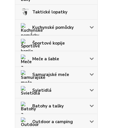
Taktické lopatky
Kuchynské pomôcky
Športové kopije
Meče a šable
Samurajské meče
Svietidlá
Batohy a tašky
Outdoor a camping