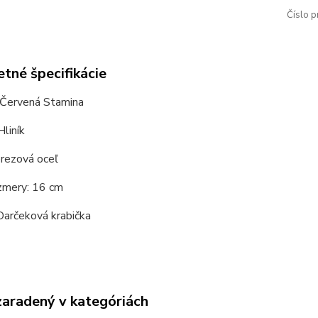
Číslo p
tné špecifikácie
 Červená Stamina
Hliník
erezová oceľ
zmery: 16 cm
Darčeková krabička
zaradený v kategóriách