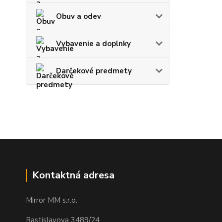
Obuv a odev
Vybavenie a doplnky
Darčekové predmety
Kontaktná adresa
Mirror MM s.r.o.
Rastislavova 3489/24