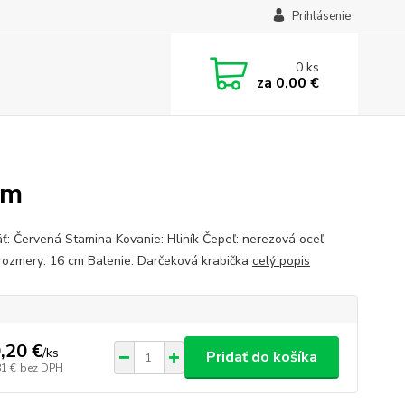
Prihlásenie
0
ks
za
0,00 €
cm
ť: Červená Stamina Kovanie: Hliník Čepeľ: nerezová oceľ
rozmery: 16 cm Balenie: Darčeková krabička
celý popis
,20 €
/
ks
Pridať do košíka
81 €
bez DPH