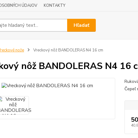
OSOBNÝCH ÚDAJOV
KONTAKTY
Hľadať
reckové nože
Vreckový nôž BANDOLERAS N4 16 cm
ckový nôž BANDOLERAS N4 16 
Rukovä
Čepeľ 
50
40,