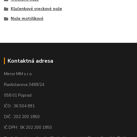
Kľučenkové vreckové nože
Nože motýlikové
Kontaktná adresa
Mirror MM s.r.o.
Rastislavova 3489/24
058 01 Poprad
IČO : 36 504 891
DIČ : 202 200 1850
IČ DPH : SK 202 200 1850