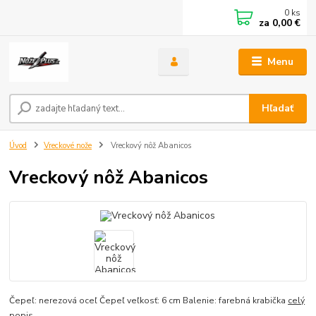
0
ks
za
0,00 €
Menu
Hľadať
Úvod
Vreckové nože
Vreckový nôž Abanicos
Vreckový nôž Abanicos
Čepeľ: nerezová oceľ Čepeľ veľkosť: 6 cm Balenie: farebná krabička
celý
popis