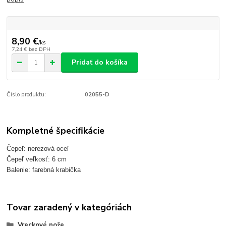
8,90 €
/
ks
7,24 €
bez DPH
Pridať do košíka
Číslo produktu:
02055-D
Kompletné špecifikácie
Čepeľ: nerezová oceľ
Čepeľ veľkosť: 6 cm
Balenie: farebná krabička
Tovar zaradený v kategóriách
Vreckové nože