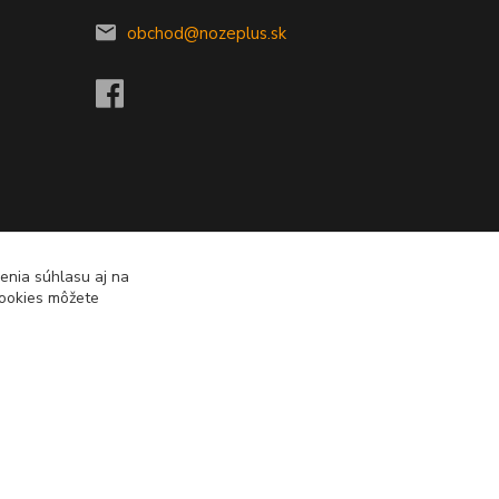
obchod@nozeplus.sk
enia súhlasu aj na
cookies môžete
Vytvorené na
Eshop-rychlo.sk