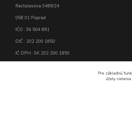
Rastislavova 3489/24
058 01 Poprad
IČO : 36 504 891
DIČ : 202 200 1850
IČ DPH : SK 202 200 1850
Spoločnosť je zapísaná v Obchodnom
registri Okresného súdu Prešov, Oddiel :
Pre základnú funk
Sro, Vložka číslo : 16138/P
účely cieleni