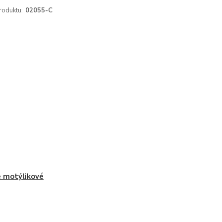
roduktu:
02055-C
 motýlikové