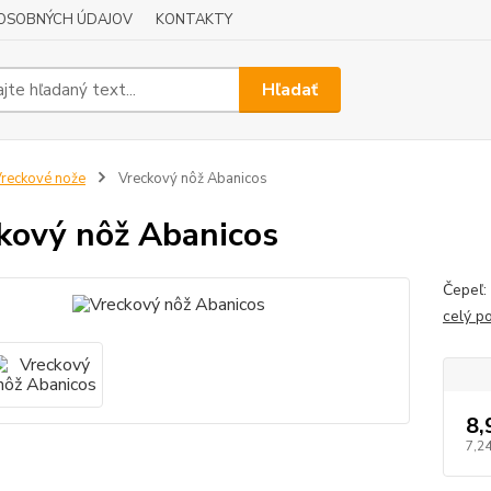
OSOBNÝCH ÚDAJOV
KONTAKTY
Hľadať
reckové nože
Vreckový nôž Abanicos
kový nôž Abanicos
Čepeľ:
celý p
8,
7,24