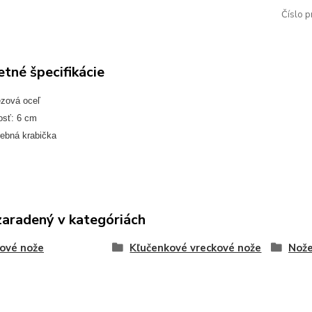
Číslo p
tné špecifikácie
ezová oceľ
osť: 6 cm
rebná krabička
zaradený v kategóriách
ové nože
Kľučenkové vreckové nože
Nože