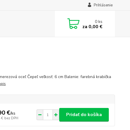
Prihlásenie
0
ks
za
0,00 €
 nerezová oceľ Čepeľ veľkosť: 6 cm Balenie: farebná krabička
opis
90 €
/
ks
Pridať do košíka
 €
bez DPH