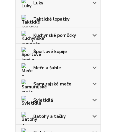
Luky
Taktické lopatky
Kuchynské pomôcky
Športové kopije
Meče a šable
Samurajské meče
Svietidlá
Batohy a tašky