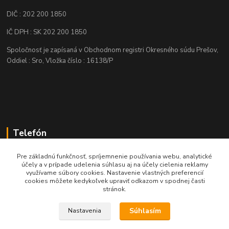
DIČ : 202 200 1850
IČ DPH : SK 202 200 1850
Spoločnosť je zapísaná v Obchodnom registri Okresného súdu Prešov,
Oddiel : Sro, Vložka číslo : 16138/P
Telefón
+421 905 622 625
Pre základnú funkčnosť, spríjemnenie používania webu, analytické
účely a v prípade udelenia súhlasu aj na účely cielenia reklamy
využívame súbory cookies. Nastavenie vlastných preferencií
obchod@nozeplus.sk
cookies môžete kedykoľvek upraviť odkazom v spodnej časti
stránok.
Súhlasím
Nastavenia