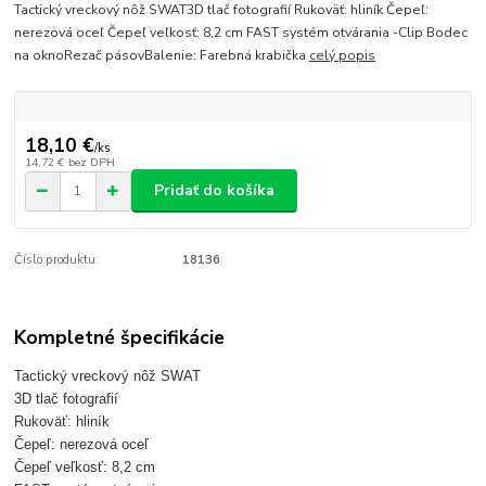
Tactický vreckový nôž SWAT3D tlač fotografií Rukoväť: hliník Čepeľ:
nerezová oceľ Čepeľ veľkosť: 8,2 cm FAST systém otvárania -Clip Bodec
na oknoRezač pásovBalenie: Farebná krabička
celý popis
18,10 €
/
ks
14,72 €
bez DPH
Pridať do košíka
Číslo produktu:
18136
Kompletné špecifikácie
Tactický vreckový nôž SWAT
3D tlač fotografií
Rukoväť: hliník
Čepeľ: nerezová oceľ
Čepeľ veľkosť: 8,2 cm