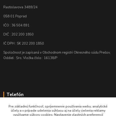
Rastislavova 3489/24
058 01 Poprad
IČO : 36 504 891
DIČ : 202 200 1850
IČ DPH : SK 202 200 1850
Spoločnosť je zapísaná v Obchodnom registri Okresného súdu Prešov,
Oddiel : Sro, Vložka číslo : 16138/P
Telefón
+421 905 622 625
Pre základnú funkčnosť, spríjemnenie používania webu, analytické
účely a v prípade udelenia súhlasu aj na účely cielenia reklamy
využívame súbory cookies. Nastavenie vlastných preferencií