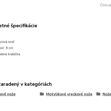
Číslo p
tné špecifikácie
ezová oceľ
osť: 8 cm
rebná krabička
zaradený v kategóriách
ové nože
Motylikové vreckové nože
Nože