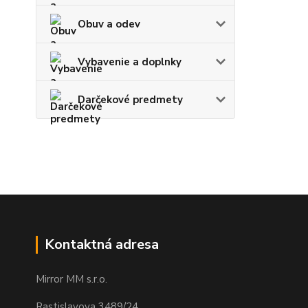
Obuv a odev
Vybavenie a doplnky
Darčekové predmety
Kontaktná adresa
Mirror MM s.r.o.
Rastislavova 3489/24