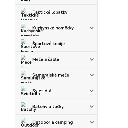
Taktické lopatky
Kuchynské pomôcky
Športové kopije
Meče a šable
Samurajské meče
Svietidlá
Batohy a tašky
Outdoor a camping