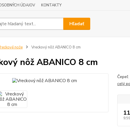
OSOBNÝCH ÚDAJOV
KONTAKTY
Hľadať
reckové nože
Vreckový nôž ABANICO 8 cm
kový nôž ABANICO 8 cm
Čepeľ:
celý p
11
9,59