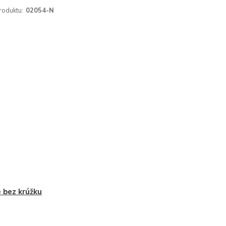
roduktu:
02054-N
 bez krúžku