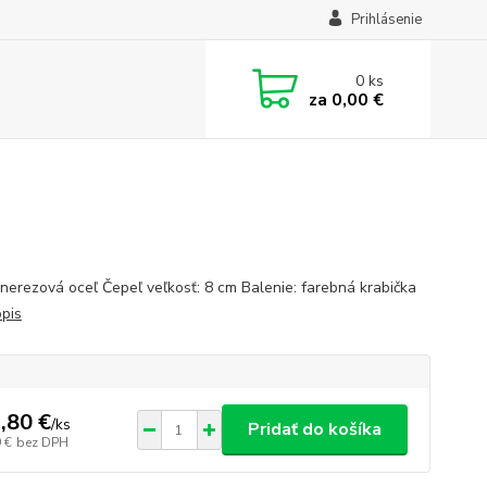
Prihlásenie
0
ks
za
0,00 €
 nerezová oceľ Čepeľ veľkosť: 8 cm Balenie: farebná krabička
opis
,80 €
/
ks
Pridať do košíka
 €
bez DPH