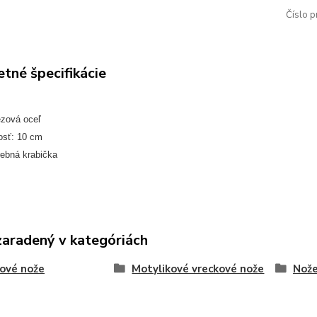
Číslo p
tné špecifikácie
ezová oceľ
osť: 10 cm
rebná krabička
zaradený v kategóriách
ové nože
Motylikové vreckové nože
Nože