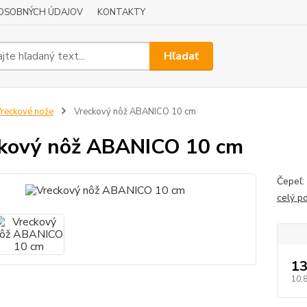
OSOBNÝCH ÚDAJOV
KONTAKTY
Hľadať
reckové nože
Vreckový nôž ABANICO 10 cm
kový nôž ABANICO 10 cm
Čepeľ:
celý p
13
10,