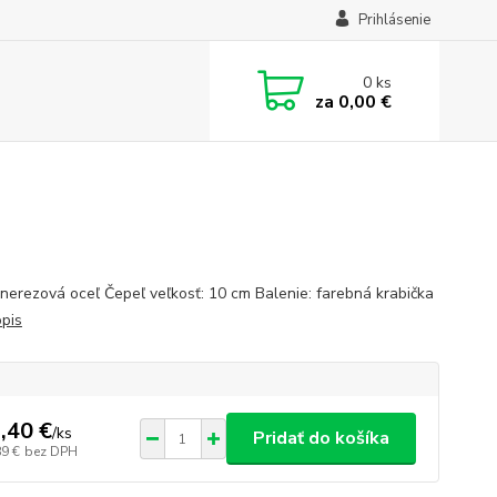
Prihlásenie
0
ks
za
0,00 €
 nerezová oceľ Čepeľ veľkosť: 10 cm Balenie: farebná krabička
opis
,40 €
/
ks
Pridať do košíka
89 €
bez DPH