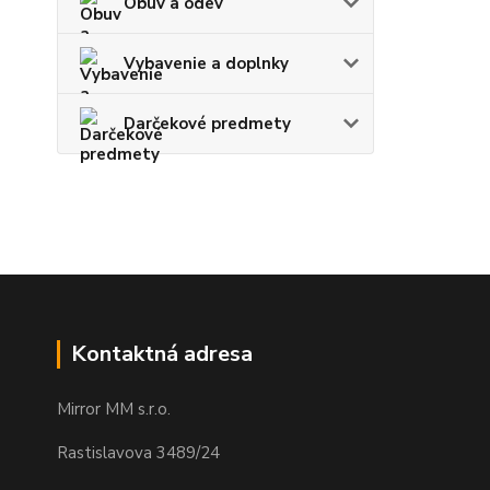
Obuv a odev
Vybavenie a doplnky
Darčekové predmety
Kontaktná adresa
Mirror MM s.r.o.
Rastislavova 3489/24