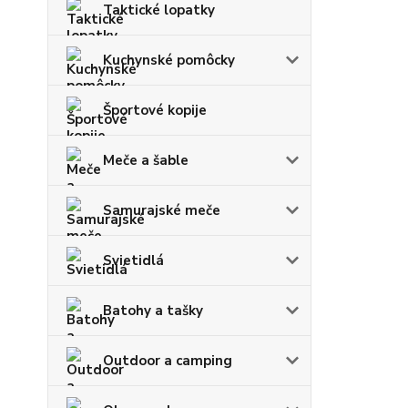
Taktické lopatky
Kuchynské pomôcky
Športové kopije
Meče a šable
Samurajské meče
Svietidlá
Batohy a tašky
Outdoor a camping