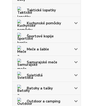
Taktické lopatky
Kuchynské pomôcky
Športové kopije
Meče a šable
Samurajské meče
Svietidlá
Batohy a tašky
Outdoor a camping