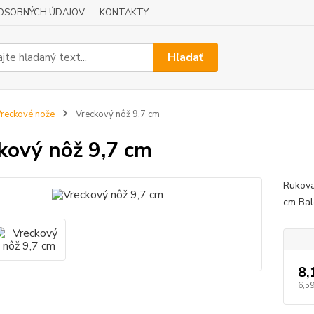
OSOBNÝCH ÚDAJOV
KONTAKTY
Hľadať
reckové nože
Vreckový nôž 9,7 cm
kový nôž 9,7 cm
Rukovä
cm Bal
8,
6,59