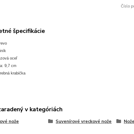
Číslo p
tné špecifikácie
revo
iník
ezová oceľ
a: 9,7 cm
arebná krabička
zaradený v kategóriách
ové nože
Suvenírové vreckové nože
Nože