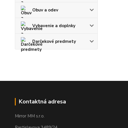
Obuv a odev
Vybavenie a doplnky
Darčekové predmety
Kontaktná adresa
Mirror MM s.r.o.
Rastislavova 3489/24