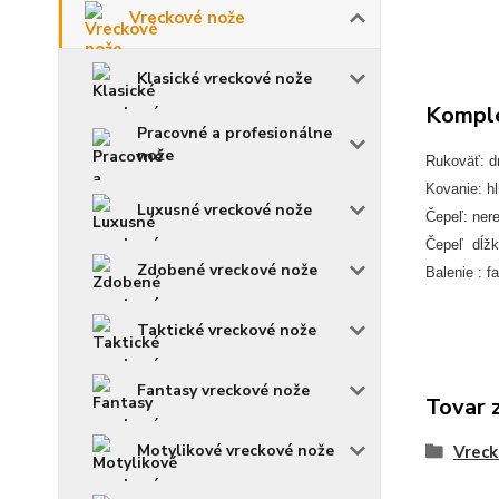
Vreckové nože
Klasické vreckové nože
Komple
Pracovné a profesionálne
nože
Rukoväť: d
Kovanie: hl
Luxusné vreckové nože
Čepeľ: ner
Čepeľ dĺžk
Zdobené vreckové nože
Balenie : f
Taktické vreckové nože
Fantasy vreckové nože
Tovar 
Motylikové vreckové nože
Vreck