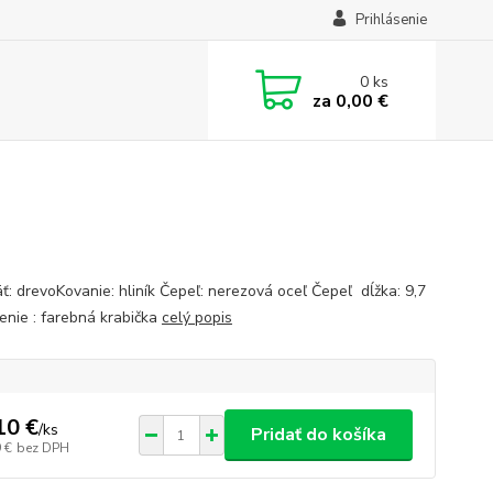
Prihlásenie
0
ks
za
0,00 €
ť: drevoKovanie: hliník Čepeľ: nerezová oceľ Čepeľ dĺžka: 9,7
enie : farebná krabička
celý popis
10 €
/
ks
Pridať do košíka
 €
bez DPH