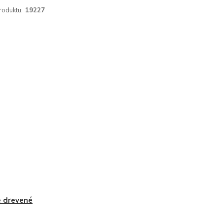
roduktu:
19227
 drevené