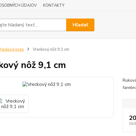
OSOBNÝCH ÚDAJOV
KONTAKTY
Hľadať
reckové nože
Vreckový nôž 9,1 cm
kový nôž 9,1 cm
Rukovä
farebn
20
16,