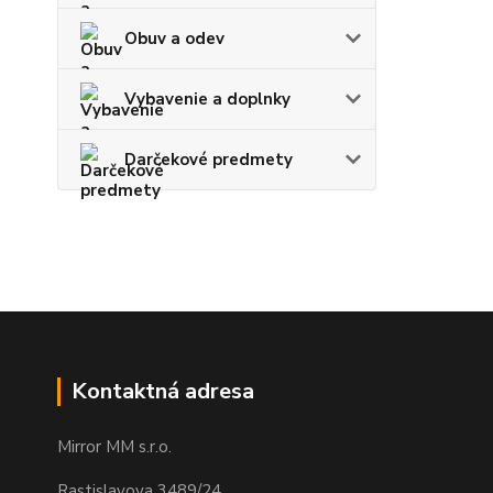
Obuv a odev
Vybavenie a doplnky
Darčekové predmety
Kontaktná adresa
Mirror MM s.r.o.
Rastislavova 3489/24