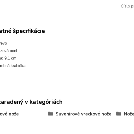
Číslo p
tné špecifikácie
revo
ezová oceľ
a: 9,1 cm
arebná krabička
zaradený v kategóriách
ové nože
Suvenírové vreckové nože
Nože