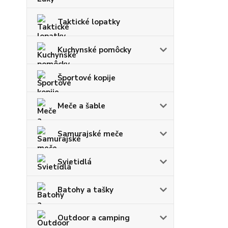
Taktické lopatky
Kuchynské pomôcky
Športové kopije
Meče a šable
Samurajské meče
Svietidlá
Batohy a tašky
Outdoor a camping