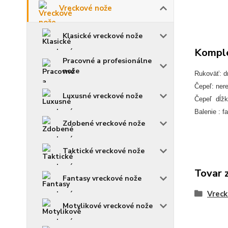
Vreckové nože
Klasické vreckové nože
Komple
Pracovné a profesionálne
nože
Rukoväť: d
Čepeľ: ner
Luxusné vreckové nože
Čepeľ dĺžk
Balenie : f
Zdobené vreckové nože
Taktické vreckové nože
Tovar 
Fantasy vreckové nože
Vreck
Motylikové vreckové nože