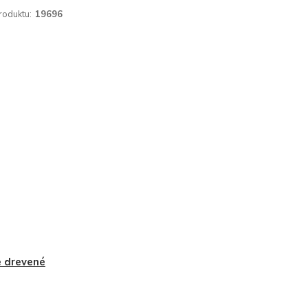
roduktu:
19696
 drevené