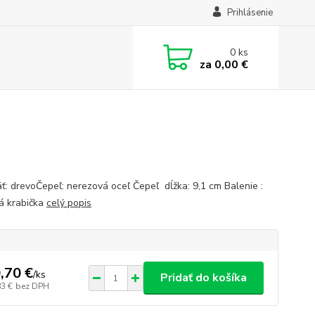
Prihlásenie
0
ks
za
0,00 €
ť: drevoČepeľ: nerezová oceľ Čepeľ dĺžka: 9,1 cm Balenie :
á krabička
celý popis
,70 €
/
ks
Pridať do košíka
83 €
bez DPH