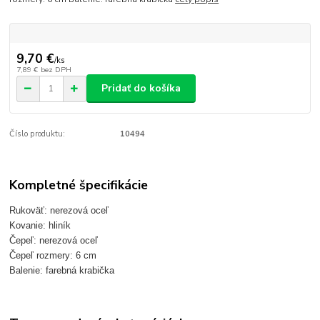
9,70 €
/
ks
7,89 €
bez DPH
Pridať do košíka
Číslo produktu:
10494
Kompletné špecifikácie
Rukoväť: nerezová oceľ
Kovanie: hliník
Čepeľ: nerezová oceľ
Čepeľ rozmery: 6 cm
Balenie: farebná krabička