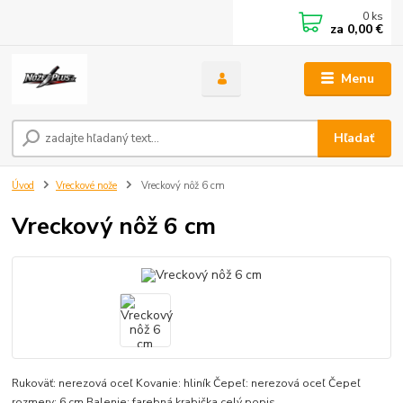
0
ks
za
0,00 €
Menu
Hľadať
Úvod
Vreckové nože
Vreckový nôž 6 cm
Vreckový nôž 6 cm
Rukoväť: nerezová oceľ Kovanie: hliník Čepeľ: nerezová oceľ Čepeľ
rozmery: 6 cm Balenie: farebná krabička
celý popis