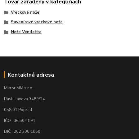
Tovar zaradený v kategóriách
Vreckové nože
Suvenírové vreckové nože
Nože Vendetta
Kontaktná adresa
Mirror MM s.r.o.
Rastislavova 3489/24
058 01 Poprad
IČO : 36 504 891
DIČ : 202 200 1850