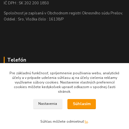
IČ DPH : SK 202 200 1850
Spoločnosť je zapísaná v Obchodnom registri Okresného súdu Prešov,
Oddiel : Sro, Vložka číslo : 16138/P
Telefón
+421 905 622 625
Pre základnú funkčnosť, spríjemnenie používania webu, analytické
účely a v prípade udelenia súhlasu aj na účely cielenia reklamy
využívame súbory cookies. Nastavenie vlastných preferencií
obchod@nozeplus.sk
cookies môžete kedykoľvek upraviť odkazom v spodnej časti
stránok.
Súhlasím
Nastavenia
Súhlas môžete odmietnuť
tu
.
Vytvorené na
Eshop-rychlo.sk