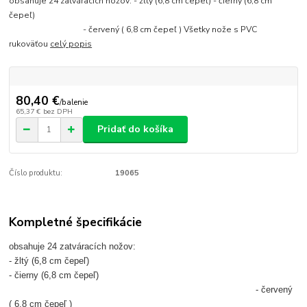
obsahuje 24 zatváracích nožov: - žltý (6,8 cm čepeľ) - čierny (6,8 cm
čepeľ)
- červený ( 6,8 cm čepeľ ) Všetky nože s PVC
rukoväťou
celý popis
80,40 €
/
balenie
65,37 €
bez DPH
Pridať do košíka
Číslo produktu:
19065
Kompletné špecifikácie
obsahuje 24 zatváracích nožov:
- žltý (6,8 cm čepeľ)
- čierny (6,8 cm čepeľ)
- červený
( 6,8 cm čepeľ )