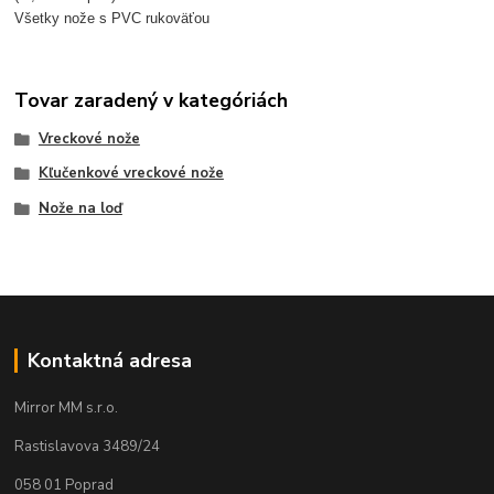
Všetky nože s PVC rukoväťou
Tovar zaradený v kategóriách
Vreckové nože
Kľučenkové vreckové nože
Nože na loď
Kontaktná adresa
Mirror MM s.r.o.
Rastislavova 3489/24
058 01 Poprad