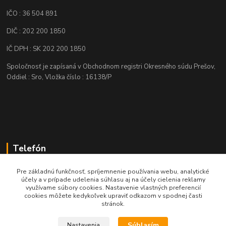
IČO : 36 504 891
DIČ : 202 200 1850
IČ DPH : SK 202 200 1850
Spoločnosť je zapísaná v Obchodnom registri Okresného súdu Prešov,
Oddiel : Sro, Vložka číslo : 16138/P
Telefón
+421 905 622 625
Pre základnú funkčnosť, spríjemnenie používania webu, analytické
účely a v prípade udelenia súhlasu aj na účely cielenia reklamy
využívame súbory cookies. Nastavenie vlastných preferencií
obchod@nozeplus.sk
cookies môžete kedykoľvek upraviť odkazom v spodnej časti
stránok.
Súhlasím
Nastavenia