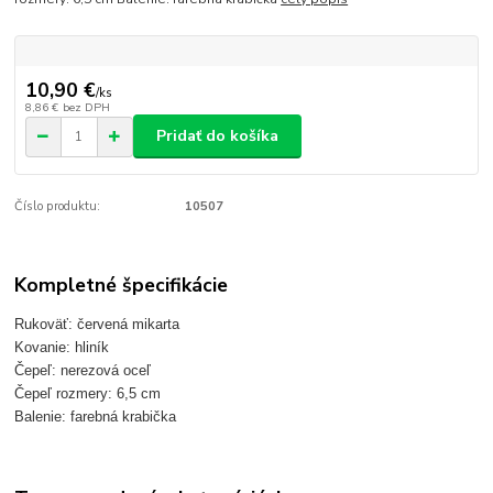
10,90 €
/
ks
8,86 €
bez DPH
Pridať do košíka
Číslo produktu:
10507
Kompletné špecifikácie
Rukoväť: červená mikarta
Kovanie: hliník
Čepeľ: nerezová oceľ
Čepeľ rozmery: 6,5 cm
Balenie: farebná krabička