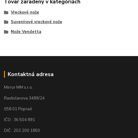
Tovar zaradený v kategóriách
Vreckové nože
Suvenírové vreckové nože
Nože Vendetta
Kontaktná adresa
Mirror MM s.r.o.
Rastislavova 3489/24
058 01 Poprad
IČO : 36 504 891
DIČ : 202 200 1850