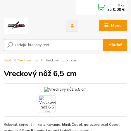
0
ks
za
0,00 €
Menu
Hľadať
Úvod
Vreckové nože
Vreckový nôž 6,5 cm
Vreckový nôž 6,5 cm
Rukoväť: červená mikarta Kovanie: hliník Čepeľ: nerezová oceľ Čepeľ
rozmery: 6,5 cm Balenie: farebná krabička
celý popis