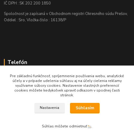
IČ DPH : SK 202 200 1850
Spoločnosť je zapísaná v Obchodnom registri Okresného súdu Prešov,
Oddiel : Sro, Vložka číslo : 16138/P
Telefón
+421 905 622 625
Pre základnú funkčnosť, spríjemnenie používania webu, analytické
účely a v prípade udelenia súhlasu aj na účely cielenia reklamy
využívame súbory cookies. Nastavenie vlastných preferencií
obchod@nozeplus.sk
cookies môžete kedykoľvek upraviť odkazom v spodnej časti
stránok.
Súhlasím
Nastavenia
Súhlas môžete odmietnuť
tu
.
Vytvorené na
Eshop-rychlo.sk