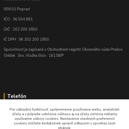
058 01 Poprad
IČO : 36 504 891
DIČ : 202 200 1850
IČ DPH : SK 202 200 1850
Spoločnosť je zapísaná v Obchodnom registri Okresného súdu Prešov,
Oddiel : Sro, Vložka číslo : 16138/P
Telefón
+421 905 622 625
Pre základnú funkčnosť, spríjemnenie používania webu, analytické
účely a v prípade udelenia súhlasu aj na účely cielenia reklamy
využívame súbory cookies. Nastavenie vlastných preferencií
obchod@nozeplus.sk
cookies môžete kedykoľvek upraviť odkazom v spodnej časti
stránok.