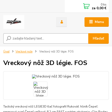
0
ks
za
0,00 €
Menu
Hľadať
Úvod
Vreckové nože
Vreckový nôž 3D légie. FOS
Vreckový nôž 3D légie. FOS
Tactický vreckový nôž LEGIE3D tlač fotografií Rukoväť: hliník Čepeľ:
nerezová oceľ Čepeľ veľkosť: 8,2 cm FAST systém otvárania -Clip Bodec