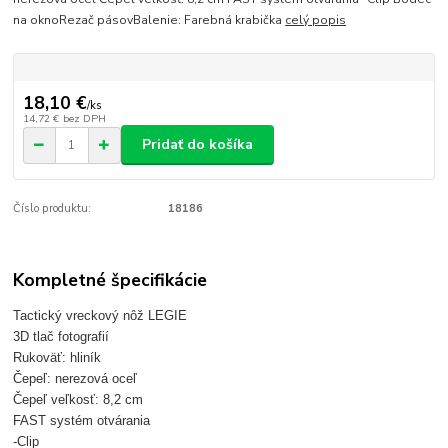
na oknoRezač pásovBalenie: Farebná krabička
celý popis
18,10 €
/
ks
14,72 €
bez DPH
Pridať do košíka
Číslo produktu:
18186
Kompletné špecifikácie
Tactický vreckový nôž LEGIE
3D tlač fotografií
Rukoväť: hliník
Čepeľ: nerezová oceľ
Čepeľ veľkosť: 8,2 cm
FAST systém otvárania
-Clip