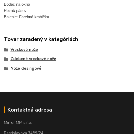
Bodec na okno
Rezač pásov
Balenie: Farebná krabička
Tovar zaradený v kategóriách
Vreckové nože
Zdobené vreckové nože
Nože desingové
Kontaktná adresa
Mirror MM s.r.o.
Rastislavova 3489/24