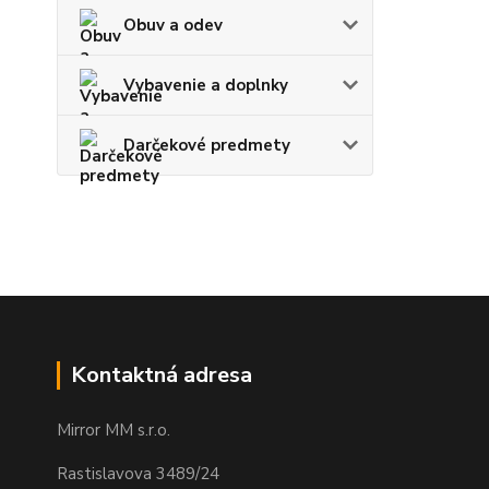
Obuv a odev
Vybavenie a doplnky
Darčekové predmety
Kontaktná adresa
Mirror MM s.r.o.
Rastislavova 3489/24