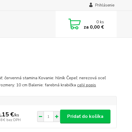
Prihlásenie
0
ks
za
0,00 €
ť: červenná stamina Kovanie: hliník Čepeľ: nerezová oceľ
rozmery: 10 cm Balenie: farebná krabička
celý popis
,15 €
/
ks
Pridať do košíka
38 €
bez DPH