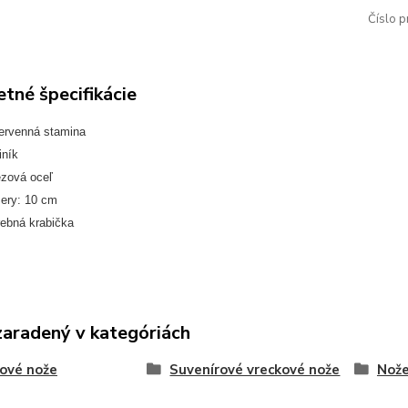
Číslo p
tné špecifikácie
ervenná stamina
iník
ezová oceľ
ery: 10 cm
rebná krabička
zaradený v kategóriách
ové nože
Suvenírové vreckové nože
Nože