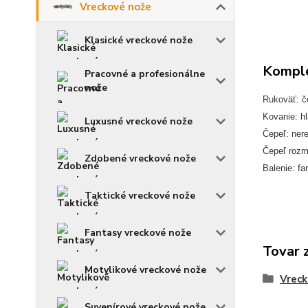
Vreckové nože
Klasické vreckové nože
Komple
Pracovné a profesionálne
nože
Rukoväť: č
Kovanie: hl
Luxusné vreckové nože
Čepeľ: ner
Čepeľ rozm
Zdobené vreckové nože
Balenie: fa
Taktické vreckové nože
Fantasy vreckové nože
Tovar 
Motylikové vreckové nože
Vreck
Suvenírové vreckové nože