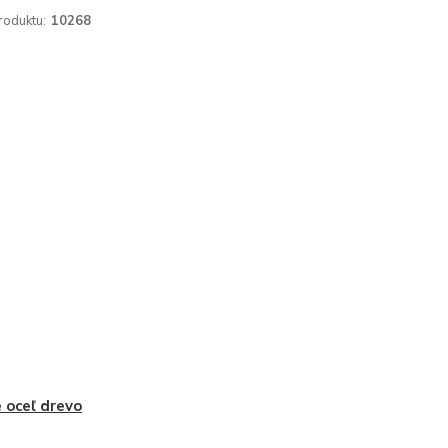
roduktu:
10268
 oceľ drevo