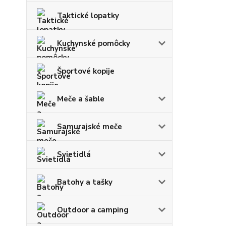
Taktické lopatky
Kuchynské pomôcky
Športové kopije
Meče a šable
Samurajské meče
Svietidlá
Batohy a tašky
Outdoor a camping