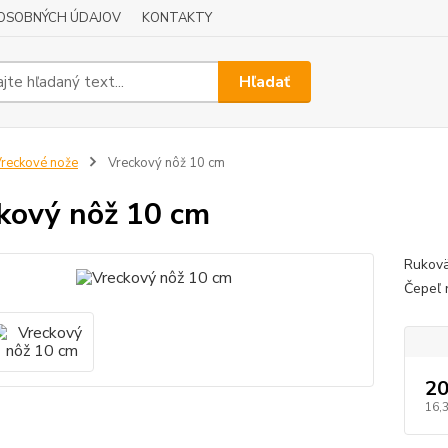
OSOBNÝCH ÚDAJOV
KONTAKTY
Hľadať
reckové nože
Vreckový nôž 10 cm
kový nôž 10 cm
Rukovä
Čepeľ 
20
16,