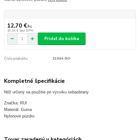
12,70 €
/
ks
10,33 €
bez DPH
Pridať do košíka
Číslo produktu:
31994-RO
Kompletné špecifikácie
Nôž určený na použitie pri výcviku sebaobrany
Značka: RUI
Materiál: Guma
Nylonové púzdro
Tovar zaradený v kategóriách