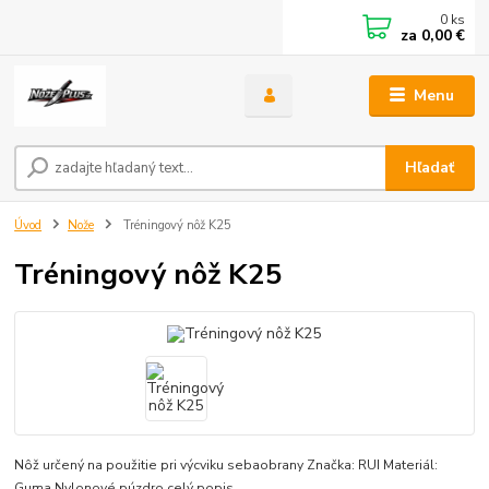
0
ks
za
0,00 €
Menu
Hľadať
Úvod
Nože
Tréningový nôž K25
Tréningový nôž K25
Nôž určený na použitie pri výcviku sebaobrany Značka: RUI Materiál:
Guma Nylonové púzdro
celý popis