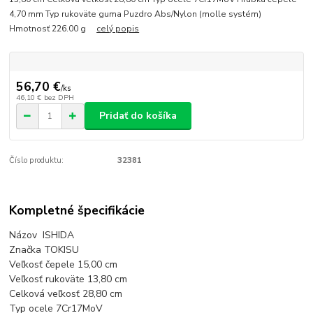
4,70 mm Typ rukoväte guma Puzdro Abs/Nylon (molle systém)
Hmotnosť 226.00 g
celý popis
56,70 €
/
ks
46,10 €
bez DPH
Pridať do košíka
Číslo produktu:
32381
Kompletné špecifikácie
Názov ISHIDA
Značka TOKISU
Veľkosť čepele 15,00 cm
Veľkosť rukoväte 13,80 cm
Celková veľkosť 28,80 cm
Typ ocele 7Cr17MoV