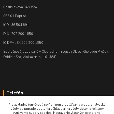
Rastislavova 3489/24
058 01 Poprad
IČO : 36 504 891
DIČ : 202 200 1850
IČ DPH : SK 202 200 1850
Spoločnosť je zapísaná v Obchodnom registri Okresného súdu Prešov,
Oddiel : Sro, Vložka číslo : 16138/P
Telefón
+421 905 622 625
Pre základnú funkčnosť, spríjemnenie používania webu, analytické
účely a v prípade udelenia súhlasu aj na účely cielenia reklamy
využívame súbory cookies. Nastavenie vlastných preferencií