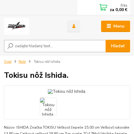
0
ks
za
0,00 €
Menu
Hľadať
Úvod
Nože
Tokisu nôž Ishida.
Tokisu nôž Ishida.
Názov ISHIDA Značka TOKISU Veľkosť čepele 15,00 cm Veľkosť rukoväte
13,80 cm Celková veľkosť 28,80 cm Typ ocele 7Cr17MoV Hrúbka čepele