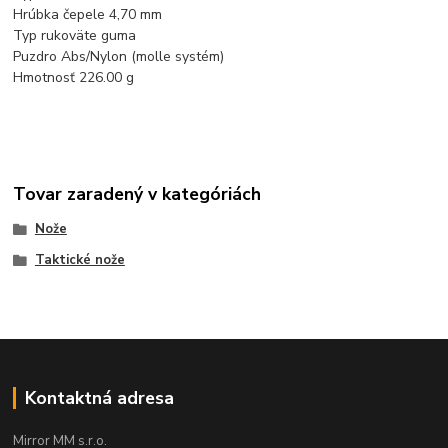
Hrúbka čepele 4,70 mm
Typ rukoväte guma
Puzdro Abs/Nylon (molle systém)
Hmotnosť 226.00 g
Tovar zaradený v kategóriách
Nože
Taktické nože
Kontaktná adresa
Mirror MM s.r.o.