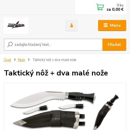
0
ks
za
0,00 €
Menu
Hľadať
Úvod
Nože
Taktický nôž + dva malé nože
Taktický nôž + dva malé nože