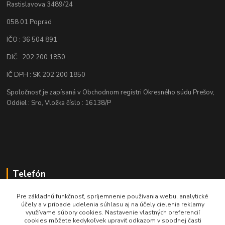
Rastislavova 3489/24
058 01 Poprad
IČO : 36 504 891
DIČ : 202 200 1850
IČ DPH : SK 202 200 1850
Spoločnosť je zapísaná v Obchodnom registri Okresného súdu Prešov,
Oddiel : Sro, Vložka číslo : 16138/P
Telefón
+421 905 622 625
Pre základnú funkčnosť, spríjemnenie používania webu, analytické
účely a v prípade udelenia súhlasu aj na účely cielenia reklamy
využívame súbory cookies. Nastavenie vlastných preferencií
obchod@nozeplus.sk
cookies môžete kedykoľvek upraviť odkazom v spodnej časti