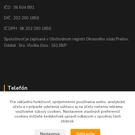
IČO : 36 504 891
DIČ : 202 200 1850
IČ DPH : SK 202 200 1850
Spoločnosť je zapísaná v Obchodnom registri Okresného súdu Prešov,
Oddiel : Sro, Vložka číslo : 16138/P
Telefón
+421 905 622 625
Pre základnú funkčnosť, spríjemnenie používania webu, analytické
účely a v prípade udelenia súhlasu aj na účely cielenia reklamy
využívame súbory cookies. Nastavenie vlastných preferencií
obchod@nozeplus.sk
cookies môžete kedykoľvek upraviť odkazom v spodnej časti
stránok.
Súhlasím
Nastavenia