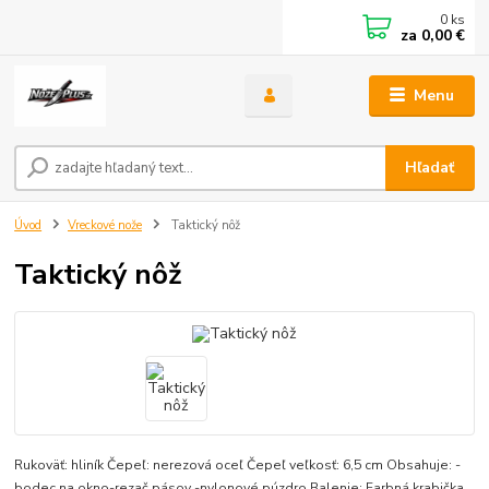
0
ks
za
0,00 €
Menu
Hľadať
Úvod
Vreckové nože
Taktický nôž
Taktický nôž
Rukoväť: hliník Čepeľ: nerezová oceľ Čepeľ veľkosť: 6,5 cm Obsahuje: -
bodec na okno-rezač pásov -nylonové púzdro Balenie: Farbná krabička