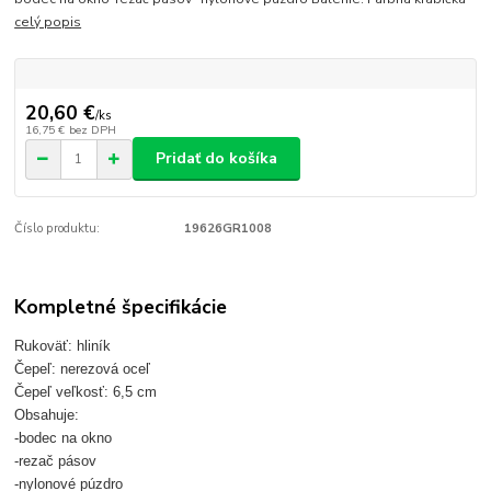
celý popis
20,60 €
/
ks
16,75 €
bez DPH
Pridať do košíka
Číslo produktu:
19626GR1008
Kompletné špecifikácie
Rukoväť: hliník
Čepeľ: nerezová oceľ
Čepeľ veľkosť: 6,5 cm
Obsahuje:
-bodec na okno
-rezač pásov
-nylonové púzdro