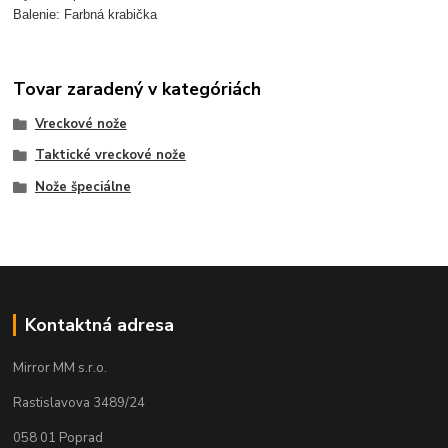
Balenie: Farbná krabička
Tovar zaradený v kategóriách
Vreckové nože
Taktické vreckové nože
Nože špeciálne
Kontaktná adresa
Mirror MM s.r.o.
Rastislavova 3489/24
058 01 Poprad