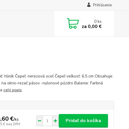
Prihlásenie
0
ks
za
0,00 €
ť: hliník Čepeľ: nerezová oceľ Čepeľ veľkosť: 6,5 cm Obsahuje:
 na okno-rezač pásov -nylonové púzdro Balenie: Farbná
ka
celý popis
,60 €
/
ks
Pridať do košíka
75 €
bez DPH