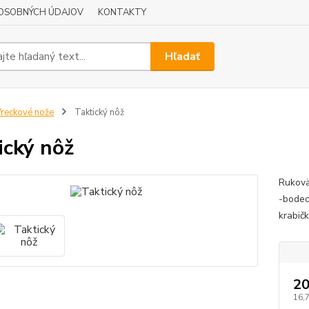
OSOBNÝCH ÚDAJOV
KONTAKTY
Hľadať
reckové nože
Taktický nôž
ický nôž
Rukovä
-bodec
krabič
20
16,