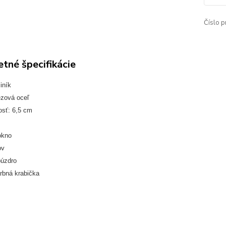
Číslo p
tné špecifikácie
iník
ezová oceľ
osť: 6,5 cm
okno
ov
púzdro
rbná krabička