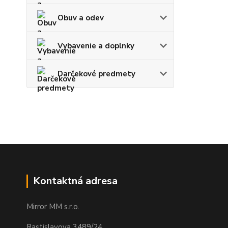
Obuv a odev
Vybavenie a doplnky
Darčekové predmety
Kontaktná adresa
Mirror MM s.r.o.
Rastislavova 3489/24