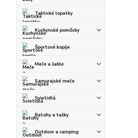
Taktické lopatky
Kuchynské pomôcky
Športové kopije
Meče a šable
Samurajské meče
Svietidlá
Batohy a tašky
Outdoor a camping