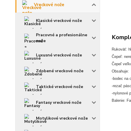
Vreckové nože
Klasické vreckové nože
Pracovné a profesionálne
Komple
nože
Rukoväť: hl
Luxusné vreckové nože
Čepeľ: ner
Čepeľ veľk
Zdobené vreckové nože
Obsahuje:
-bodec na 
-rezač pás
Taktické vreckové nože
-nylonové 
Balenie: Fa
Fantasy vreckové nože
Motylikové vreckové nože