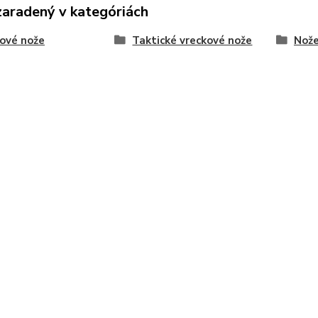
zaradený v kategóriách
ové nože
Taktické vreckové nože
Nože