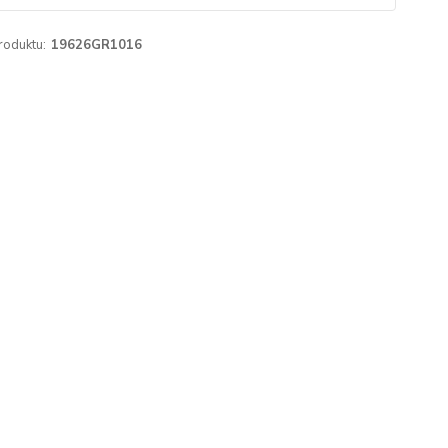
roduktu:
19626GR1016