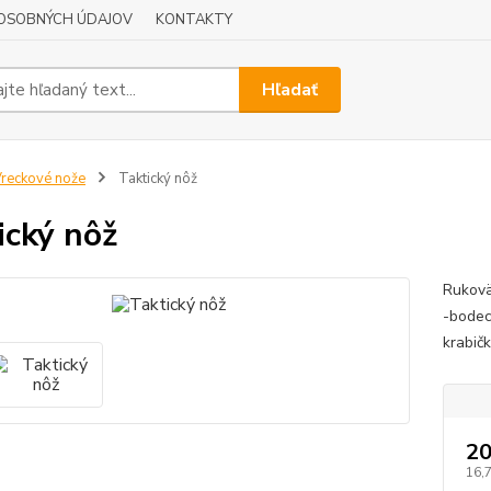
OSOBNÝCH ÚDAJOV
KONTAKTY
Hľadať
reckové nože
Taktický nôž
ický nôž
Rukovä
-bodec
krabič
20
16,