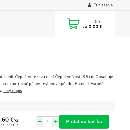
Prihlásenie
0
ks
za
0,00 €
ť: hliník Čepeľ: nerezová oceľ Čepeľ veľkosť: 6,5 cm Obsahuje:
 na okno-rezač pásov -nylonové púzdro Balenie: Farbná
ka
celý popis
,60 €
/
ks
Pridať do košíka
75 €
bez DPH