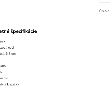
Číslo p
tné špecifikácie
iník
ezová oceľ
osť: 6,5 cm
okno
ov
púzdro
rbná krabička