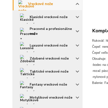
Vreckové nože
Klasické vreckové nože
Pracovné a profesionálne
Komple
nože
Rukoväť: hl
Luxusné vreckové nože
Čepeľ: ner
Čepeľ veľk
Zdobené vreckové nože
Obsahuje:
-bodec na 
-rezač pás
Taktické vreckové nože
-nylonové 
Balenie: Fa
Fantasy vreckové nože
Motylikové vreckové nože