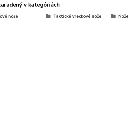
zaradený v kategóriách
ové nože
Taktické vreckové nože
Nože