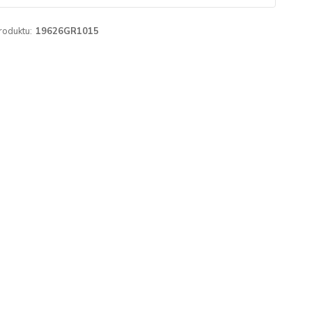
roduktu:
19626GR1015