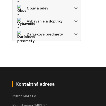
Obuv a odev
Vybavenie a doplnky
Darčekové predmety
Kontaktná adresa
Mirror MM s.r.o.
Rastislavova 3489/24