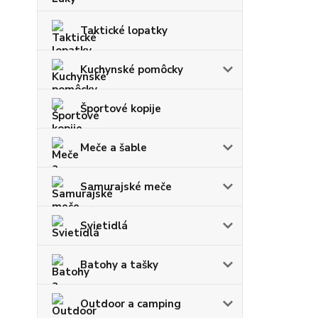
Taktické lopatky
Kuchynské pomôcky
Športové kopije
Meče a šable
Samurajské meče
Svietidlá
Batohy a tašky
Outdoor a camping