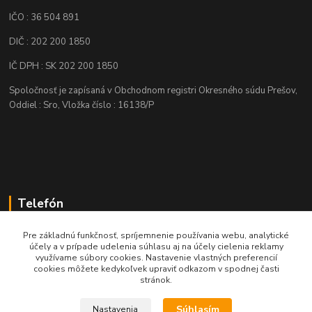
IČO : 36 504 891
DIČ : 202 200 1850
IČ DPH : SK 202 200 1850
Spoločnosť je zapísaná v Obchodnom registri Okresného súdu Prešov,
Oddiel : Sro, Vložka číslo : 16138/P
Telefón
+421 905 622 625
Pre základnú funkčnosť, spríjemnenie používania webu, analytické
účely a v prípade udelenia súhlasu aj na účely cielenia reklamy
využívame súbory cookies. Nastavenie vlastných preferencií
obchod@nozeplus.sk
cookies môžete kedykoľvek upraviť odkazom v spodnej časti
stránok.
Súhlasím
Nastavenia