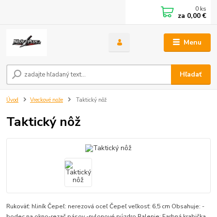
0
ks
za
0,00 €
Menu
Hľadať
Úvod
Vreckové nože
Taktický nôž
Taktický nôž
Rukoväť: hliník Čepeľ: nerezová oceľ Čepeľ veľkosť: 6,5 cm Obsahuje: -
bodec na okno-rezač pásov -nylonové púzdro Balenie: Farbná krabička