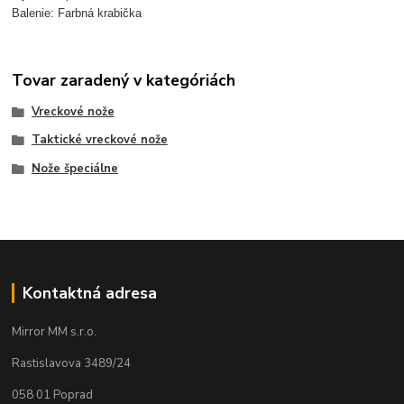
Balenie: Farbná krabička
Tovar zaradený v kategóriách
Vreckové nože
Taktické vreckové nože
Nože špeciálne
Kontaktná adresa
Mirror MM s.r.o.
Rastislavova 3489/24
058 01 Poprad