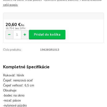
celý popis
20,60 €
/
ks
16,75 €
bez DPH
Pridať do košíka
Číslo produktu:
19626GR1013
Kompletné špecifikácie
Rukoväť: hliník
Čepeľ: nerezová oceľ
Čepeľ veľkosť: 6,5 cm
Obsahuje:
-bodec na okno
-rezač pásov
-nylonové púzdro