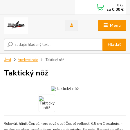
0
ks
za
0,00 €
Menu
Hľadať
Úvod
Vreckové nože
Taktický nôž
Taktický nôž
Rukoväť: hliník Čepeľ: nerezová oceľ Čepeľ veľkosť: 6,5 cm Obsahuje: -
bodec na okno-rezač pásov -nylonové púzdro Balenie: Farbná krabička