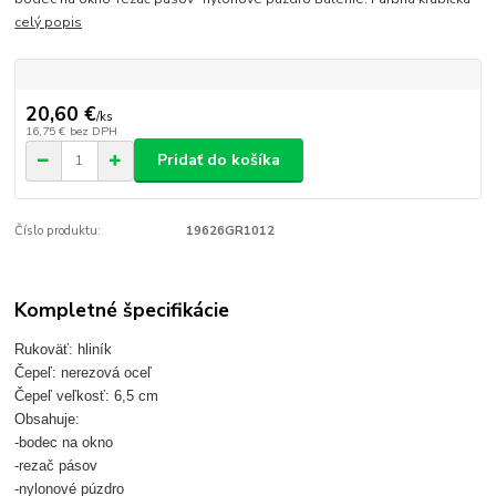
celý popis
20,60 €
/
ks
16,75 €
bez DPH
Pridať do košíka
Číslo produktu:
19626GR1012
Kompletné špecifikácie
Rukoväť: hliník
Čepeľ: nerezová oceľ
Čepeľ veľkosť: 6,5 cm
Obsahuje:
-bodec na okno
-rezač pásov
-nylonové púzdro