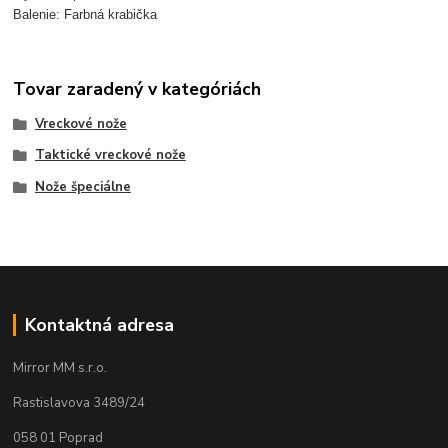
Balenie: Farbná krabička
Tovar zaradený v kategóriách
Vreckové nože
Taktické vreckové nože
Nože špeciálne
Kontaktná adresa
Mirror MM s.r.o.
Rastislavova 3489/24
058 01 Poprad