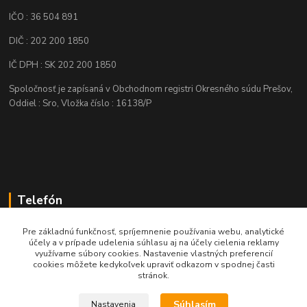
IČO : 36 504 891
DIČ : 202 200 1850
IČ DPH : SK 202 200 1850
Spoločnosť je zapísaná v Obchodnom registri Okresného súdu Prešov,
Oddiel : Sro, Vložka číslo : 16138/P
Telefón
+421 905 622 625
Pre základnú funkčnosť, spríjemnenie používania webu, analytické
účely a v prípade udelenia súhlasu aj na účely cielenia reklamy
využívame súbory cookies. Nastavenie vlastných preferencií
obchod@nozeplus.sk
cookies môžete kedykoľvek upraviť odkazom v spodnej časti
stránok.
Súhlasím
Nastavenia