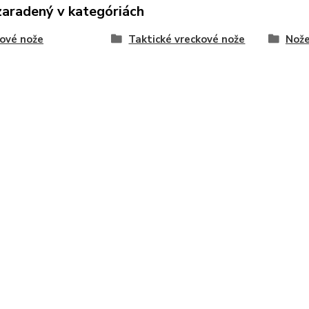
zaradený v kategóriách
ové nože
Taktické vreckové nože
Nože