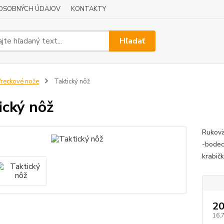
OSOBNÝCH ÚDAJOV
KONTAKTY
Hľadať
reckové nože
Taktický nôž
ický nôž
Rukovä
-bodec
krabič
20
16,