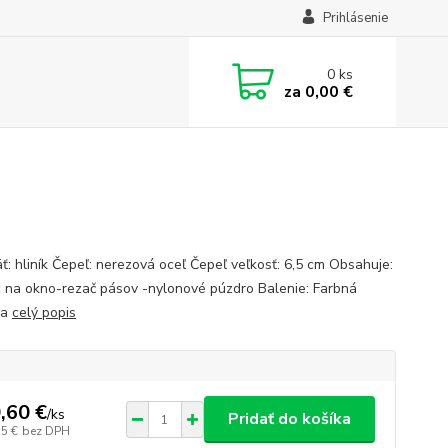
Prihlásenie
0
ks
za
0,00 €
ť: hliník Čepeľ: nerezová oceľ Čepeľ veľkosť: 6,5 cm Obsahuje:
 na okno-rezač pásov -nylonové púzdro Balenie: Farbná
ka
celý popis
,60 €
/
ks
Pridať do košíka
75 €
bez DPH