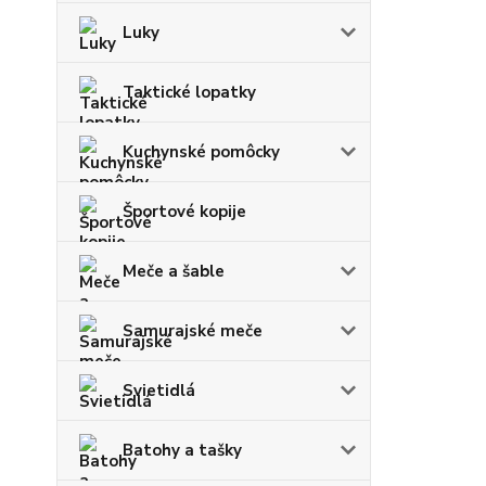
Luky
Taktické lopatky
Kuchynské pomôcky
Športové kopije
Meče a šable
Samurajské meče
Svietidlá
Batohy a tašky