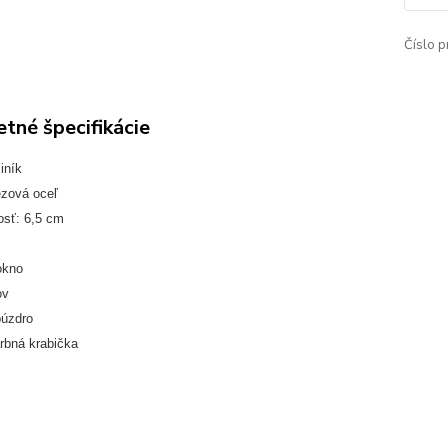
Číslo p
tné špecifikácie
iník
ezová oceľ
osť: 6,5 cm
okno
ov
púzdro
rbná krabička