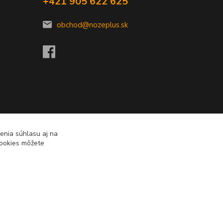
+421 905 622 625
obchod@nozeplus.sk
enia súhlasu aj na
cookies môžete
Vytvorené na
Eshop-rychlo.sk