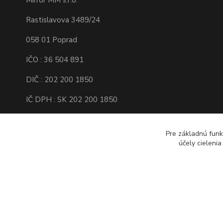
Mirror MM s.r.o.
Rastislavova 3489/24
058 01 Poprad
IČO : 36 504 891
DIČ : 202 200 1850
IČ DPH : SK 202 200 1850
Spoločnosť je zapísaná v Obchodnom
registri Okresného súdu Prešov, Oddiel :
Pre základnú funk
Sro, Vložka číslo : 16138/P
účely cieleni