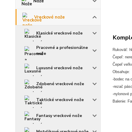
Nože
Vreckové nože
Klasické vreckové nože
Komple
Pracovné a profesionálne
Rukoväť: hl
nože
Čepeľ: ner
Čepeľ veľk
Luxusné vreckové nože
Obsahuje:
-bodec na 
Zdobené vreckové nože
-rezač pás
-nylonové 
Taktické vreckové nože
Balenie: Fa
Fantasy vreckové nože
Motylikové vreckové nože