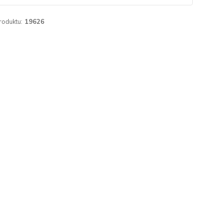
roduktu:
19626