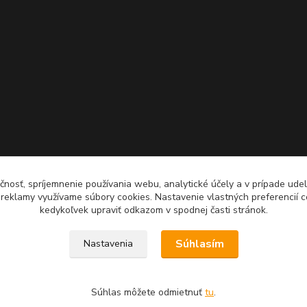
čnosť, spríjemnenie používania webu, analytické účely a v prípade udel
a reklamy využívame súbory cookies. Nastavenie vlastných preferencií 
kedykoľvek upraviť odkazom v spodnej časti stránok.
Súhlasím
Nastavenia
Súhlas môžete odmietnuť
tu
.