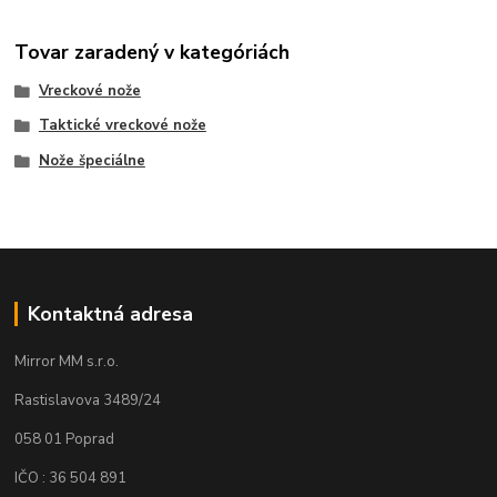
Tovar zaradený v kategóriách
Vreckové nože
Taktické vreckové nože
Nože špeciálne
Kontaktná adresa
Mirror MM s.r.o.
Rastislavova 3489/24
058 01 Poprad
IČO : 36 504 891