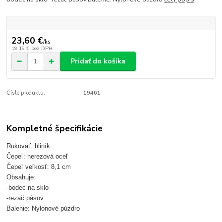
23,60 €
/
ks
19,19 €
bez DPH
Pridať do košíka
Číslo produktu:
19461
Kompletné špecifikácie
Rukoväť: hliník
Čepeľ: nerezová oceľ
Čepeľ veľkosť: 8,1 cm
Obsahuje:
-bodec na sklo
-rezač pásov
Balenie: Nylonové púzdro