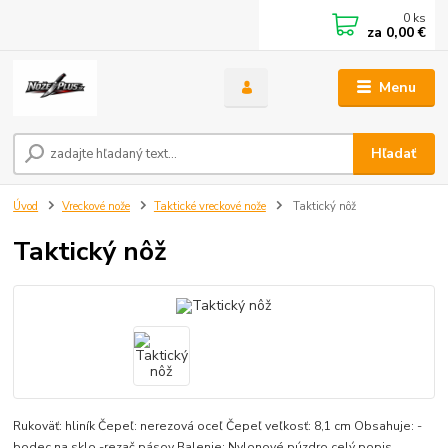
0
ks
za
0,00 €
Menu
Hľadať
Úvod
Vreckové nože
Taktické vreckové nože
Taktický nôž
Taktický nôž
Rukoväť: hliník Čepeľ: nerezová oceľ Čepeľ veľkosť: 8,1 cm Obsahuje: -
bodec na sklo -rezač pásov Balenie: Nylonové púzdro
celý popis