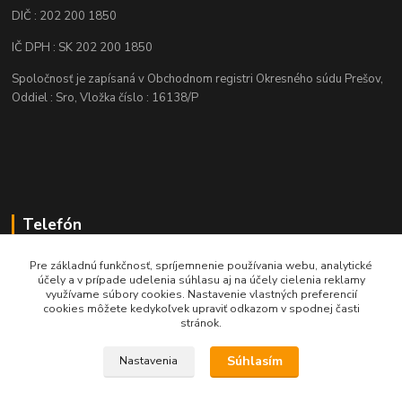
DIČ : 202 200 1850
IČ DPH : SK 202 200 1850
Spoločnosť je zapísaná v Obchodnom registri Okresného súdu Prešov,
Oddiel : Sro, Vložka číslo : 16138/P
Telefón
+421 905 622 625
Pre základnú funkčnosť, spríjemnenie používania webu, analytické
účely a v prípade udelenia súhlasu aj na účely cielenia reklamy
využívame súbory cookies. Nastavenie vlastných preferencií
obchod@nozeplus.sk
cookies môžete kedykoľvek upraviť odkazom v spodnej časti
stránok.
Súhlasím
Nastavenia