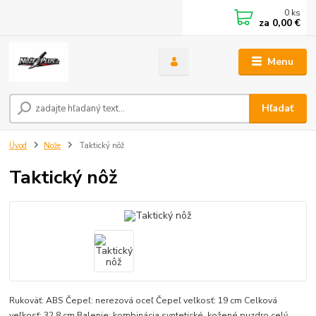
0
ks
za
0,00 €
Menu
Hľadať
Úvod
Nože
Taktický nôž
Taktický nôž
Rukoväť: ABS Čepeľ: nerezová oceľ Čepeľ veľkosť: 19 cm Celková
veľkosť: 32,8 cm Balenie: kombinácia syntetické kožené puzdro
celý