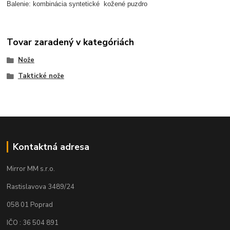
Balenie: kombinácia syntetické kožené puzdro
Tovar zaradený v kategóriách
Nože
Taktické nože
Kontaktná adresa
Mirror MM s.r.o.
Rastislavova 3489/24
058 01 Poprad
IČO : 36 504 891