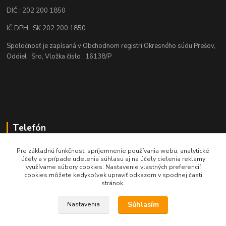
DIČ : 202 200 1850
IČ DPH : SK 202 200 1850
Spoločnosť je zapísaná v Obchodnom registri Okresného súdu Prešov,
Oddiel : Sro, Vložka číslo : 16138/P
Telefón
+421 905 622 625
Pre základnú funkčnosť, spríjemnenie používania webu, analytické
účely a v prípade udelenia súhlasu aj na účely cielenia reklamy
využívame súbory cookies. Nastavenie vlastných preferencií
obchod@nozeplus.sk
cookies môžete kedykoľvek upraviť odkazom v spodnej časti
stránok.
Súhlasím
Nastavenia