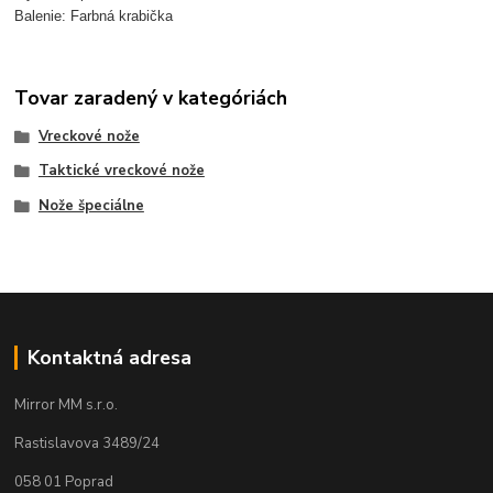
Balenie: Farbná krabička
Tovar zaradený v kategóriách
Vreckové nože
Taktické vreckové nože
Nože špeciálne
Kontaktná adresa
Mirror MM s.r.o.
Rastislavova 3489/24
058 01 Poprad