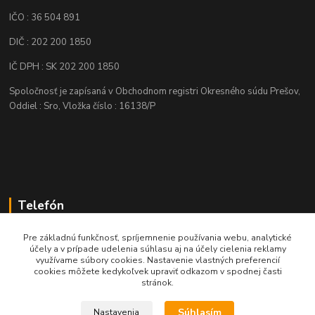
IČO : 36 504 891
DIČ : 202 200 1850
IČ DPH : SK 202 200 1850
Spoločnosť je zapísaná v Obchodnom registri Okresného súdu Prešov,
Oddiel : Sro, Vložka číslo : 16138/P
Telefón
+421 905 622 625
Pre základnú funkčnosť, spríjemnenie používania webu, analytické
účely a v prípade udelenia súhlasu aj na účely cielenia reklamy
využívame súbory cookies. Nastavenie vlastných preferencií
obchod@nozeplus.sk
cookies môžete kedykoľvek upraviť odkazom v spodnej časti
stránok.
Súhlasím
Nastavenia