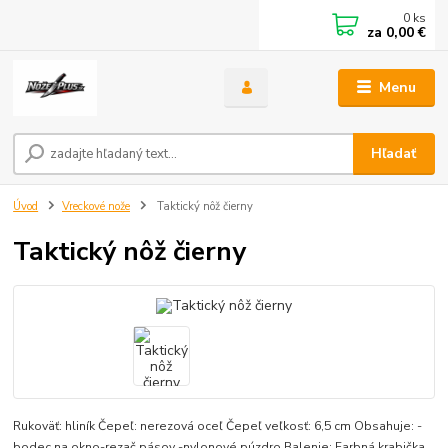
0
ks
za
0,00 €
Menu
Hľadať
Úvod
Vreckové nože
Taktický nôž čierny
Taktický nôž čierny
Rukoväť: hliník Čepeľ: nerezová oceľ Čepeľ veľkosť: 6,5 cm Obsahuje: -
bodec na okno-rezač pásov -nylonové púzdro Balenie: Farbná krabička