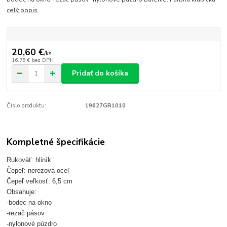
celý popis
20,60 €
/
ks
16,75 €
bez DPH
Pridať do košíka
Číslo produktu:
19627GR1010
Kompletné špecifikácie
Rukoväť: hliník
Čepeľ: nerezová oceľ
Čepeľ veľkosť: 6,5 cm
Obsahuje:
-bodec na okno
-rezač pásov
-nylonové púzdro