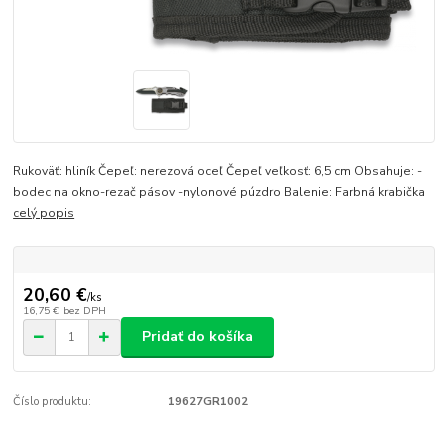
Rukoväť: hliník Čepeľ: nerezová oceľ Čepeľ veľkosť: 6,5 cm Obsahuje: -
bodec na okno-rezač pásov -nylonové púzdro Balenie: Farbná krabička
celý popis
20,60 €
/
ks
16,75 €
bez DPH
Pridať do košíka
Číslo produktu:
19627GR1002