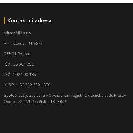
Kontaktná adresa
Mirror MM s.r.o.
Rastislavova 3489/24
058 01 Poprad
IČO : 36 504 891
DIČ : 202 200 1850
IČ DPH : SK 202 200 1850
Spoločnosť je zapísaná v Obchodnom registri Okresného súdu Prešov,
Oddiel : Sro, Vložka číslo : 16138/P