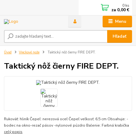
0
ks
za
0,00 €
Menu
Hľadať
Úvod
Vreckové nože
Taktický nôž čierny FIRE DEPT.
Taktický nôž čierny FIRE DEPT.
Rukoväť: hliník Čepeľ: nerezová oceľ Čepeľ veľkosť: 6,5 cm Obsahuje: -
bodec na okno-rezač pásov -nylonové púzdro Balenie: Farbná krabička
celý popis