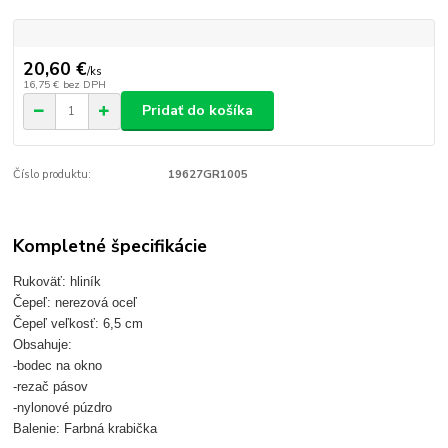
20,60 €
/
ks
16,75 €
bez DPH
Pridať do košíka
Číslo produktu:
19627GR1005
Kompletné špecifikácie
Rukoväť: hliník
Čepeľ: nerezová oceľ
Čepeľ veľkosť: 6,5 cm
Obsahuje:
-bodec na okno
-rezač pásov
-nylonové púzdro
Balenie: Farbná krabička