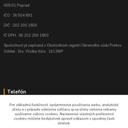
058 01 Poprad
IČO : 36 504 891
DIČ : 202 200 1850
IČ DPH : SK 202 200 1850
Spoločnosť je zapísaná v Obchodnom registri Okresného súdu Prešov,
Oddiel : Sro, Vložka číslo : 16138/P
Telefón
+421 905 622 625
Pre základnú funkčnosť, spríjemnenie používania webu, analytické
účely a v prípade udelenia súhlasu aj na účely cielenia reklamy
využívame súbory cookies. Nastavenie vlastných preferencií
obchod@nozeplus.sk
cookies môžete kedykoľvek upraviť odkazom v spodnej časti
stránok.