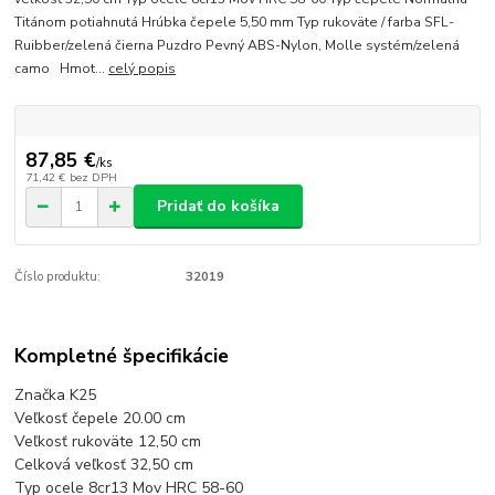
Titánom potiahnutá Hrúbka čepele 5,50 mm Typ rukoväte / farba SFL-
Ruibber/zelená čierna Puzdro Pevný ABS-Nylon, Molle systém/zelená
camo Hmot...
celý popis
87,85 €
/
ks
71,42 €
bez DPH
Pridať do košíka
Číslo produktu:
32019
Kompletné špecifikácie
Značka K25
Veľkosť čepele 20.00 cm
Veľkosť rukoväte 12,50 cm
Celková veľkosť 32,50 cm
Typ ocele 8cr13 Mov HRC 58-60