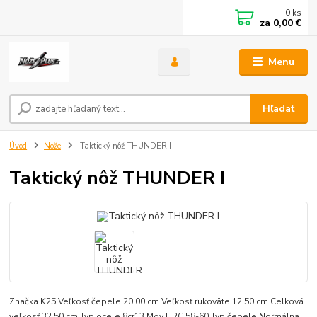
0
ks
za
0,00 €
Menu
Hľadať
Úvod
Nože
Taktický nôž THUNDER I
Taktický nôž THUNDER I
Značka K25 Veľkosť čepele 20.00 cm Veľkosť rukoväte 12,50 cm Celková
veľkosť 32,50 cm Typ ocele 8cr13 Mov HRC 58-60 Typ čepele Normálna