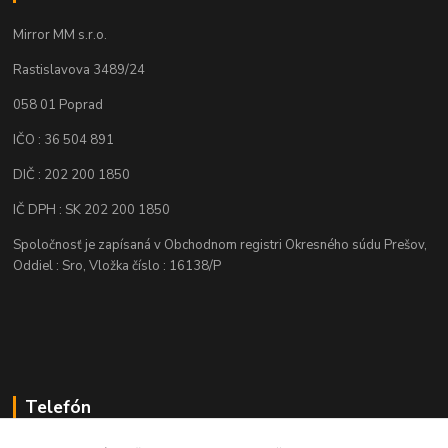
Mirror MM s.r.o.
Rastislavova 3489/24
058 01 Poprad
IČO : 36 504 891
DIČ : 202 200 1850
IČ DPH : SK 202 200 1850
Spoločnosť je zapísaná v Obchodnom registri Okresného súdu Prešov,
Oddiel : Sro, Vložka číslo : 16138/P
Telefón