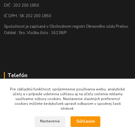
DIČ : 202 200 1850
IČ DPH : SK 202 200 1850
Spoločnosť je zapísaná v Obchodnom registri Okresného súdu Prešov,
Oddiel : Sro, Vložka číslo : 16138/P
Telefón
+421 905 622 625
Pre základnú funkčnosť, spríjemnenie používania webu, analytické
účely a v prípade udelenia súhlasu aj na účely cielenia reklamy
využívame súbory cookies. Nastavenie vlastných preferencií
obchod@nozeplus.sk
cookies môžete kedykoľvek upraviť odkazom v spodnej časti
stránok.
Súhlasím
Nastavenia