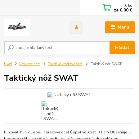
0
ks
za
0,00 €
Menu
Hľadať
Úvod
Vreckové nože
Taktické vreckové nože
Taktický nôž SWAT
Taktický nôž SWAT
Rukoväť: hliník Čepeľ: nerezová oceľ Čepeľ veľkosť: 8,1 cm Obsahuje: -
bodec na sklo -rezač pásov Balenie: Nylonové púzdro
celý popis