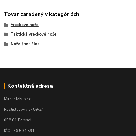
Tovar zaradený v kategóriách
Vreckové nože
Taktické vreckové nože
Nože špeciálne
Kontaktná adresa
Mirror MM s.r.o.
Rastislavova 3489/24
058 01 Poprad
IČO : 36 504 891