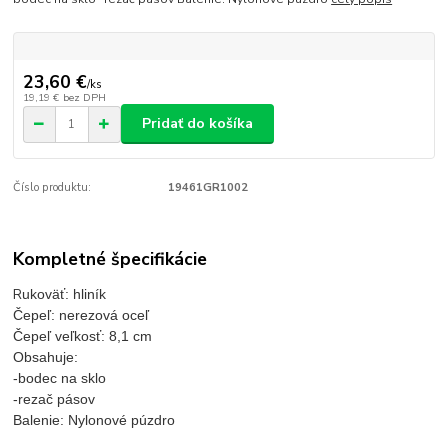
23,60 €
/
ks
19,19 €
bez DPH
Pridať do košíka
Číslo produktu:
19461GR1002
Kompletné špecifikácie
R
ukoväť: hliník
Čepeľ: nerezová oceľ
Čepeľ veľkosť: 8,1 cm
Obsahuje:
-bodec na sklo
-rezač pásov
Balenie: Nylonové púzdro