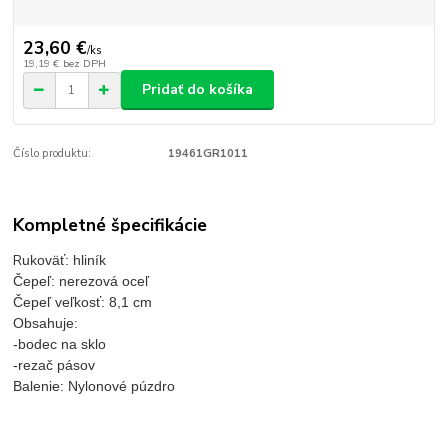
23,60 €
/
ks
19,19 €
bez DPH
Pridať do košíka
Číslo produktu:
19461GR1011
Kompletné špecifikácie
R
ukoväť: hliník
Čepeľ: nerezová oceľ
Čepeľ veľkosť: 8,1 cm
Obsahuje:
-bodec na sklo
-rezač pásov
Balenie: Nylonové púzdro