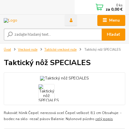
0
ks
za
0,00 €
Menu
Hľadať
Úvod
Vreckové nože
Taktické vreckové nože
Taktický nôž SPECIALES
Taktický nôž SPECIALES
Rukoväť: hliník Čepeľ: nerezová oceľ Čepeľ veľkosť: 8,1 cm Obsahuje: -
bodec na sklo -rezač pásov Balenie: Nylonové púzdro
celý popis