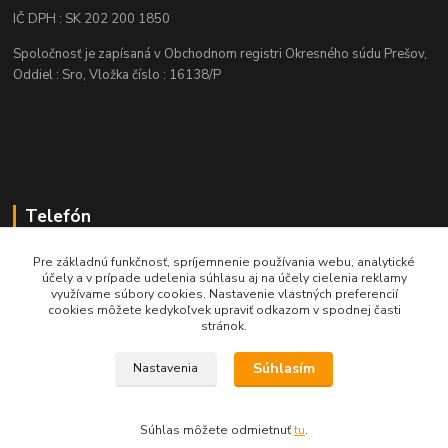
IČ DPH : SK 202 200 1850
Spoločnosť je zapísaná v Obchodnom registri Okresného súdu Prešov,
Oddiel : Sro, Vložka číslo : 16138/P
Telefón
+421 905 622 625
Pre základnú funkčnosť, spríjemnenie používania webu, analytické
účely a v prípade udelenia súhlasu aj na účely cielenia reklamy
využívame súbory cookies. Nastavenie vlastných preferencií
obchod@nozeplus.sk
cookies môžete kedykoľvek upraviť odkazom v spodnej časti
stránok.
Súhlasím
Nastavenia
Súhlas môžete odmietnuť
tu
.
Vytvorené na
Eshop-rychlo.sk