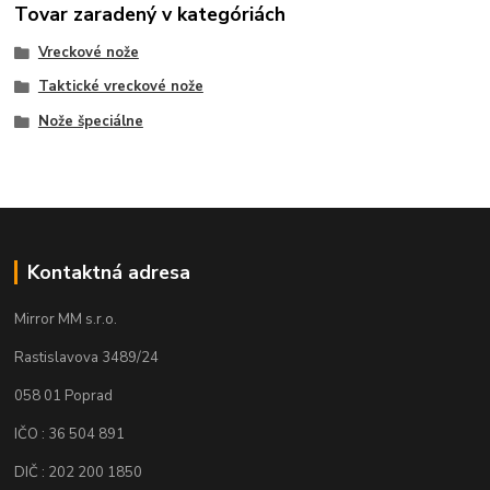
Tovar zaradený v kategóriách
Vreckové nože
Taktické vreckové nože
Nože špeciálne
Kontaktná adresa
Mirror MM s.r.o.
Rastislavova 3489/24
058 01 Poprad
IČO : 36 504 891
DIČ : 202 200 1850