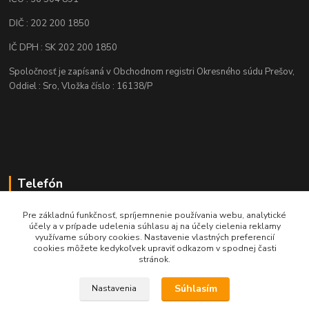
DIČ : 202 200 1850
IČ DPH : SK 202 200 1850
Spoločnosť je zapísaná v Obchodnom registri Okresného súdu Prešov,
Oddiel : Sro, Vložka číslo : 16138/P
Telefón
+421 905 622 625
Pre základnú funkčnosť, spríjemnenie používania webu, analytické
účely a v prípade udelenia súhlasu aj na účely cielenia reklamy
využívame súbory cookies. Nastavenie vlastných preferencií
obchod@nozeplus.sk
cookies môžete kedykoľvek upraviť odkazom v spodnej časti
stránok.
Súhlasím
Nastavenia