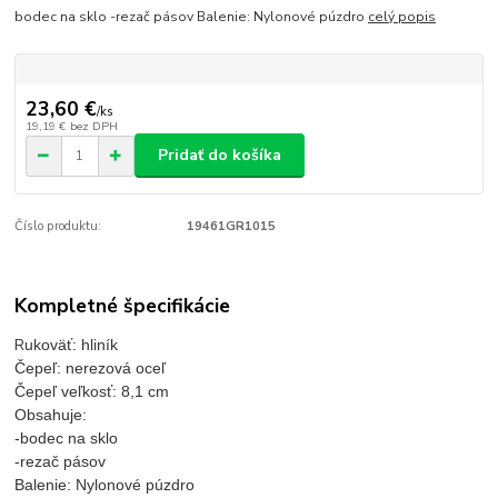
bodec na sklo -rezač pásov Balenie: Nylonové púzdro
celý popis
23,60 €
/
ks
19,19 €
bez DPH
Pridať do košíka
Číslo produktu:
19461GR1015
Kompletné špecifikácie
R
ukoväť: hliník
Čepeľ: nerezová oceľ
Čepeľ veľkosť: 8,1 cm
Obsahuje:
-bodec na sklo
-rezač pásov
Balenie: Nylonové púzdro