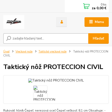
0
ks
za
0,00 €
Menu
Hľadať
Úvod
Vreckové nože
Taktické vreckové nože
Taktický nôž PROTECCION
CIVIL
Taktický nôž PROTECCION CIVIL
Rukoväť: hliník Čepeľ: nerezová oceľ Čepeľ veľkosť: 8,1 cm Obsahuje: -