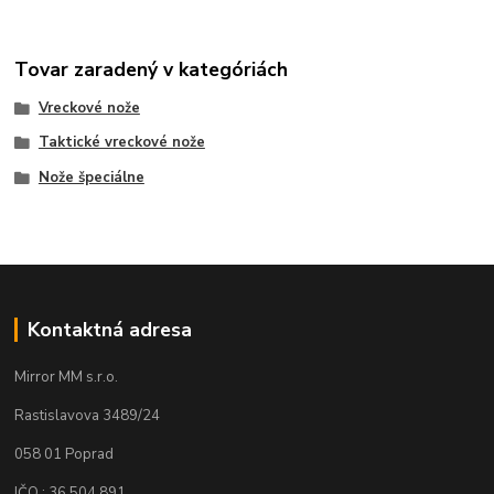
Tovar zaradený v kategóriách
Vreckové nože
Taktické vreckové nože
Nože špeciálne
Kontaktná adresa
Mirror MM s.r.o.
Rastislavova 3489/24
058 01 Poprad
IČO : 36 504 891