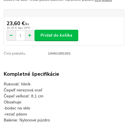
23,60 €
/
ks
19,19 €
bez DPH
Pridať do košíka
Číslo produktu:
19461GR1001
Kompletné špecifikácie
Rukoväť: hliník
Čepelľ nerezová oceľ
Čepeľ veľkosť: 8,1 cm
Obsahuje:
-bodec na sklo
-rezač pásov
Balenie: Nylonové púzdro