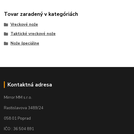
Tovar zaradený v kategóriách
Vreckové nože
Taktické vreckové nože
Nože špeciálne
Kontaktná adresa
Mirror MM s.r.o.
Rastislavova 3489/24
058 01 Poprad
IČO : 36 504 891