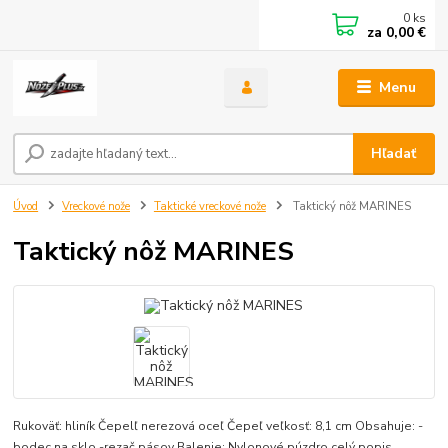
0
ks
za
0,00 €
Menu
Hľadať
Úvod
Vreckové nože
Taktické vreckové nože
Taktický nôž MARINES
Taktický nôž MARINES
Rukoväť: hliník Čepelľ nerezová oceľ Čepeľ veľkosť: 8,1 cm Obsahuje: -
bodec na sklo -rezač pásov Balenie: Nylonové púzdro
celý popis