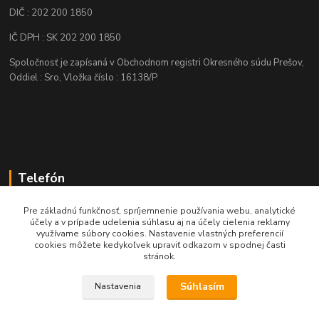
DIČ : 202 200 1850
IČ DPH : SK 202 200 1850
Spoločnosť je zapísaná v Obchodnom registri Okresného súdu Prešov,
Oddiel : Sro, Vložka číslo : 16138/P
Telefón
+421 905 622 625
Pre základnú funkčnosť, spríjemnenie používania webu, analytické
účely a v prípade udelenia súhlasu aj na účely cielenia reklamy
využívame súbory cookies. Nastavenie vlastných preferencií
obchod@nozeplus.sk
cookies môžete kedykoľvek upraviť odkazom v spodnej časti
stránok.
Súhlasím
Nastavenia