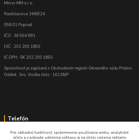
Mirror MM s.r.o.
Rastislavova 3489/24
058 01 Poprad
IČO : 36 504 891
DIČ : 202 200 1850
IČ DPH : SK 202 200 1850
Spoločnosť je zapísaná v Obchodnom registri Okresného súdu Prešov,
Oddiel : Sro, Vložka číslo : 16138/P
Telefón
+421 905 622 625
Pre základnú funkčnosť, spríjemnenie používania webu, analytické
účely a v prípade udelenia súhlasu aj na účely cielenia reklamy