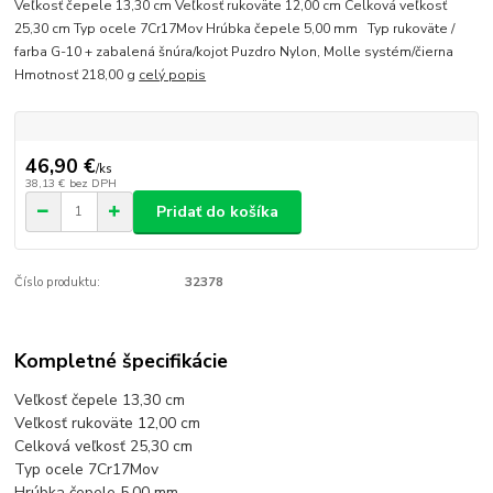
Veľkosť čepele 13,30 cm Veľkosť rukoväte 12,00 cm Celková veľkosť
25,30 cm Typ ocele 7Cr17Mov Hrúbka čepele 5,00 mm Typ rukoväte /
farba G-10 + zabalená šnúra/kojot Puzdro Nylon, Molle systém/čierna
Hmotnosť 218,00 g
celý popis
46,90 €
/
ks
38,13 €
bez DPH
Pridať do košíka
Číslo produktu:
32378
Kompletné špecifikácie
Veľkosť čepele 13,30 cm
Veľkosť rukoväte 12,00 cm
Celková veľkosť 25,30 cm
Typ ocele 7Cr17Mov
Hrúbka čepele 5,00 mm