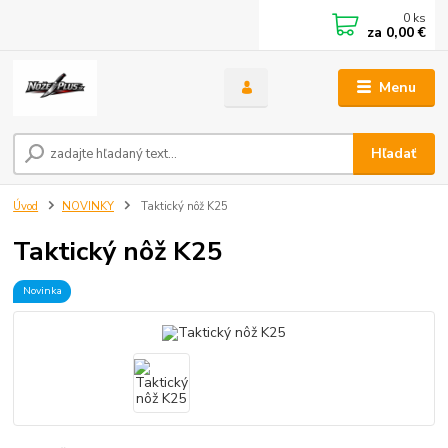
0
ks
za
0,00 €
Menu
Hľadať
Úvod
NOVINKY
Taktický nôž K25
Taktický nôž K25
Novinka