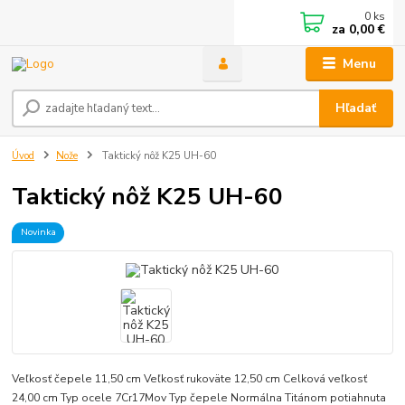
0
ks
za
0,00 €
Menu
Hľadať
Úvod
Nože
Taktický nôž K25 UH-60
Taktický nôž K25 UH-60
Novinka
Veľkosť čepele 11,50 cm Veľkosť rukoväte 12,50 cm Celková veľkosť
24,00 cm Typ ocele 7Cr17Mov Typ čepele Normálna Titánom potiahnuta