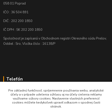
058 01 Poprad
IČO : 36 504 891
DIČ : 202 200 1850
IČ DPH : SK 202 200 1850
Spoločnosť je zapísaná v Obchodnom registri Okresného súdu Prešov,
Oddiel : Sro, Vložka číslo : 16138/P
Telefón
+421 905 622 625
Pre základnú funkčnosť, spríjemnenie používania webu, analytické
účely a v prípade udelenia súhlasu aj na účely cielenia reklamy
využívame súbory cookies. Nastavenie vlastných preferencií
obchod@nozeplus.sk
cookies môžete kedykoľvek upraviť odkazom v spodnej časti
stránok.