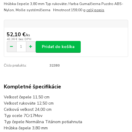
Hrúbka čepele 3,80 mm Typ rukoväte / farba Guma/čierna Puzdro ABS-
Nylon, Molle systém/čierna Hmotnosť 159,00 g
celý popis
52,10 €
/
ks
42,36 €
bez DPH
Pridať do košíka
Číslo produktu:
32380
Kompletné špecifikácie
Veľkosť čepele 11,50 cm
Veľkosť rukoväte 12,50 cm
Celková veľkosť 24,00 cm
Typ ocele 7Cr17Mov
Typ čepele Normálna Titánom potiahnuta
Hrúbka čepele 3,80 mm